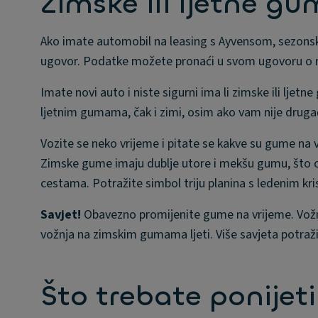
Zimske ili ljetne g
Ako imate automobil na leasing s Ayvensom, sezonske
ugovor. Podatke možete pronaći u svom ugovoru o 
Imate novi auto i niste sigurni ima li zimske ili lje
ljetnim gumama, čak i zimi, osim ako vam nije drugač
Vozite se neko vrijeme i pitate se kakve su gume na
Zimske gume imaju dublje utore i mekšu gumu, što o
cestama. Potražite simbol triju planina s ledenim kr
Savjet!
Obavezno promijenite gume na vrijeme. Vožn
vožnja na zimskim gumama ljeti. Više savjeta potraž
Što trebate ponijet