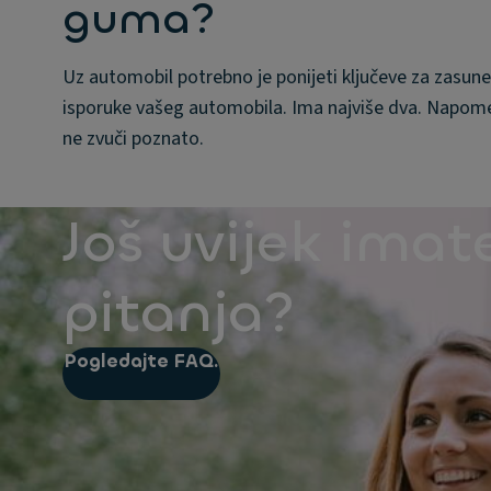
guma?
Uz automobil potrebno je ponijeti ključeve za zasune 
isporuke vašeg automobila. Ima najviše dva. Napome
ne zvuči poznato.
Još uvijek imat
pitanja?
Pogledajte FAQ.