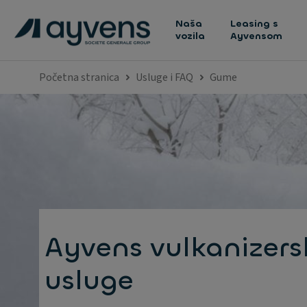
Naša
Leasing s
vozila
Ayvensom
Početna stranica
Usluge i FAQ
Gume
Ayvens vulkanizers
usluge