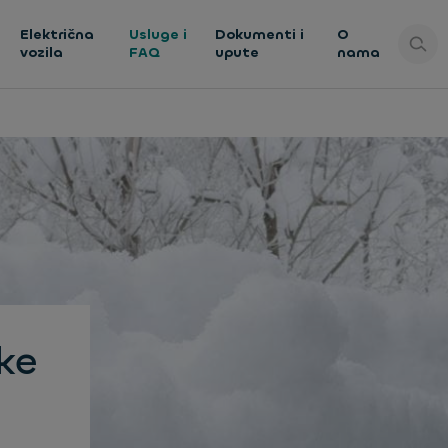
Električna
Usluge i
Dokumenti i
O
vozila
FAQ
upute
nama
ke