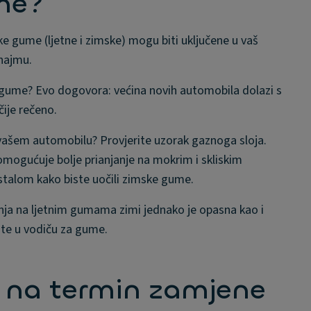
ume?
 gume (ljetne i zimske) mogu biti uključene u vaš
najmu.
tne gume? Evo dogovora: većina novih automobila dolazi s
ije rečeno.
 vašem automobilu? Provjerite uzorak gaznoga sloja.
mogućuje bolje prianjanje na mokrim i skliskim
istalom kako biste uočili zimske gume.
ja na ljetnim gumama zimi jednako je opasna kao i
ite u vodiču za gume.
i na termin zamjene