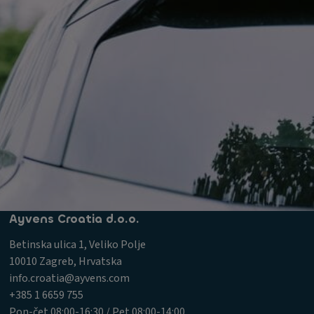
Ayvens Croatia d.o.o.
Betinska ulica 1, Veliko Polje
10010 Zagreb, Hrvatska
info.croatia@ayvens.com
+385 1 6659 755
Pon-čet 08:00-16:30 / Pet 08:00-14:00