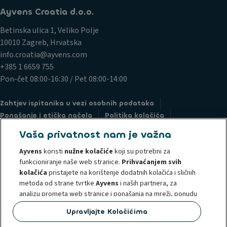
Ayvens Croatia d.o.o.
Betinska ulica 1, Veliko Polje
10010 Zagreb, Hrvatska
info.croatia@ayvens.com
+385 1 6659 755
Pon-čet 08:00-16:30 / Pet 08:00-14:00
Zahtjev ispitanika u vezi osobnih podataka
Ponašanje i etička načela
Politika kolačića
Pravne informacije
Politika privatnosti
Vaša privatnost nam je važna
Societe Generale
Podnesite prigovor
Ayvens
koristi
nužne kolačiće
koji su potrebni za
Prijava nepravilnosti (whistleblowing)
funkcioniranje naše web stranice.
Prihvaćanjem svih
kolačića
pristajete na korištenje dodatnih kolačića i sličnih
metoda od strane tvrtke
Ayvens
i naših partnera, za
analizu prometa web stranice i ponašanja na mreži, ponudu
značajki društvenih medija i personalizaciju sadržaja i
@2024 Ayvens Grupa je vodeći globalni pružatelj usluga održive mobilnosti,
Upravljajte Kolačićima
reklama unutar/izvan naše web stranice. U bilo kojem
s uslugama full-service leasinga, fleksibilnog leasinga, upravljanja voznim
trenutku možete
upravljati kolačićima
ili povući svoj