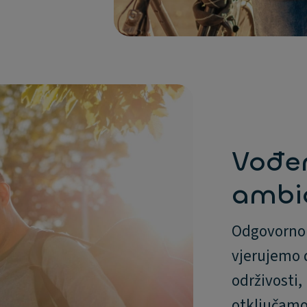
Vođe
ambic
Odgovorno 
vjerujemo 
održivosti,
otključamo 