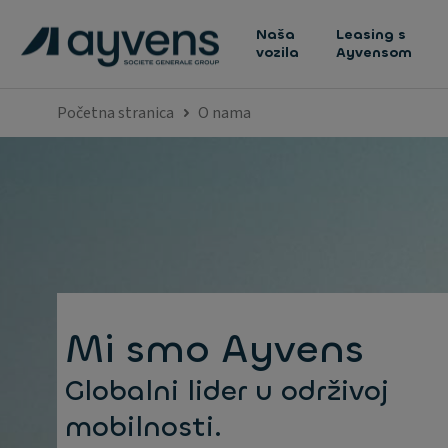
Naša
Leasing s
vozila
Ayvensom
Početna stranica
O nama
Mi smo Ayvens
Globalni lider u održivoj
mobilnosti.