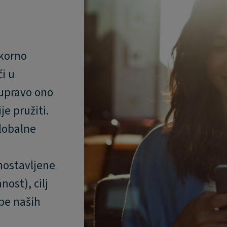
ekorno
i u
 upravo ono
je pružiti.
lobalne
nostavljene
ost), cilj
ebe naših