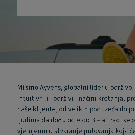
Mi smo Ayvens, globalni lider u održivoj
intuitivniji i održiviji načini kretanja,
naše klijente, od velikih poduzeća do 
ljudima da dođu od A do B – ali radi se
vjerujemo u stvaranje putovanja koja ć