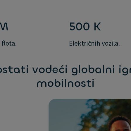
 M
500 K
flota.
Električnih vozila.
ostati vodeći globalni ig
mobilnosti