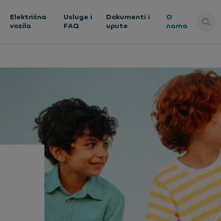
Električna
Usluge i
Dokumenti i
O
vozila
FAQ
upute
nama