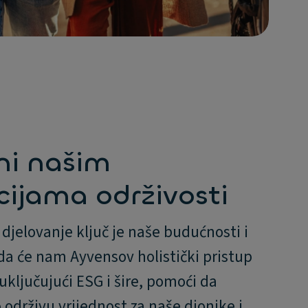
ni našim
ijama održivosti
djelovanje ključ je naše budućnosti i
da će nam Ayvensov holistički pristup
 uključujući ESG i šire, pomoći da
održivu vrijednost za naše dionike i