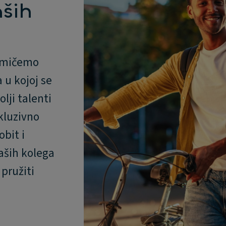
ših
romičemo
 u kojoj se
olji talenti
kluzivno
bit i
aših kolega
 pružiti