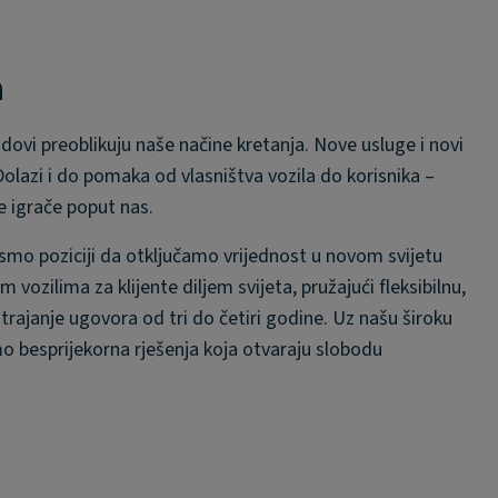
a
ndovi preoblikuju naše načine kretanja. Nove usluge i novi
Dolazi i do pomaka od vlasništva vozila do korisnika –
e igrače poput nas.
smo poziciji da otključamo vrijednost u novom svijetu
ozilima za klijente diljem svijeta, pružajući fleksibilnu,
trajanje ugovora od tri do četiri godine. Uz našu široku
o besprijekorna rješenja koja otvaraju slobodu