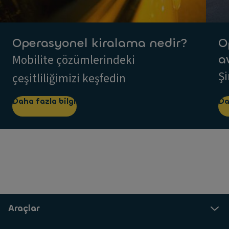
Operasyonel kiralama nedir?
O
a
Mobilite çözümlerindeki
Şi
çeşitliliğimizi keşfedin
Daha fazla bilgi
Da
Araçlar