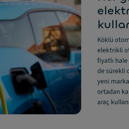
elektr
kulla
Köklü otom
elektrikli 
fiyatlı hale
de sürekli 
yeni marka 
ortadan kal
araç kulla