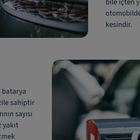
bile içten 
otomobilde
kesindir.
r batarya
ile sahiptir
rının sayısı
 yakıt
etmek