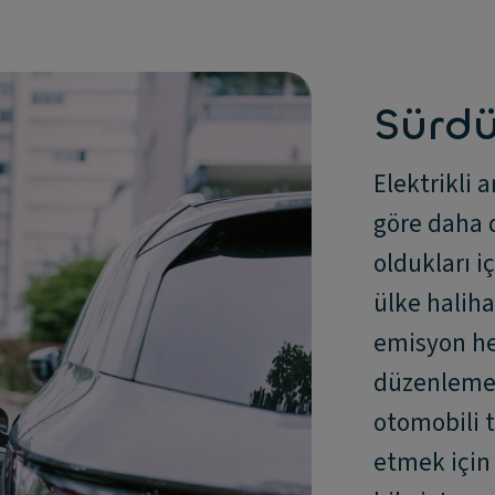
Sürdür
Elektrikli a
göre daha 
oldukları i
ülke haliha
emisyon he
düzenlemele
otomobili 
etmek için