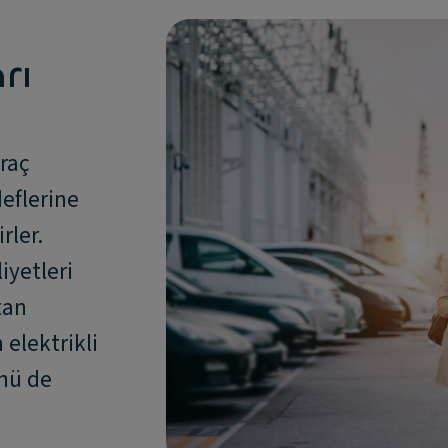
rı
araç
deflerine
rler.
iyetleri
tan
 elektrikli
ünü de