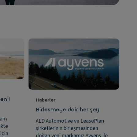
enli
Haberler
Ha
Birlesmeye dair her şey
A
Le
ram
ALD Automotive ve LeasePlan
ol
ikte
şirketlerinin birleşmesinden
için
doğan yeni markamız Ayvens ile