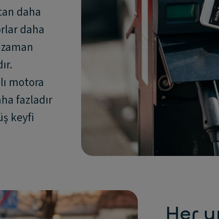
tan daha
orlar daha
e zaman
ır.
lı motora
ha fazladır
ş keyfi
Her y