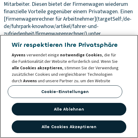
Mitarbeiter. Diesen bietet der Firmenwagen wiederum
finanzielle Vorteile gegenüber einem Privatwagen. Einen
[Firmenwagenrechner für Arbeitnehmer](targetSelf:/de-
de/fuhrpark-knowhow/artikel/fahrer-und-
zufriedenheit/firmenwagenrechner/) unter
Berücksichtigung aller Antriebsarten gibt es online im
Wir respektieren Ihre Privatsphäre
Fuhrpark Knowhow.
Was kostet mich ein Firmenwagen
Ayvens
verwendet einige
notwendige Cookies
, die für
mit Privatnutzung?
Der Arbeitgeber trägt meist den
die Funktionalität der Website erforderlich sind. Wenn Sie
Großteil der Kosten für den Firmenwagen (hauptsächlich
alle Cookies akzeptieren
, stimmen Sie der Verwendung
Anschaffung und Unterhalt). Für den Arbeitnehmer fallen
zusätzlicher Cookies und vergleichbarer Technologien
Kosten für die 1-Prozent-Regelung an, da 1 Prozent des
durch
Ayvens
und unsere Partner zu, um den Website
Bruttolistenpreises monatlich dem Gehalt zugeschlagen
Traffic und das Nutzungsverhalten zu analysieren, Social
Cookie-Einstellungen
und versteuert wird.
Welcher Firmenwagen wird zu
Media Funktionen bereitzustellen sowie Inhalte und
welchem Prozentsatz versteuert?
Die Höhe der
Werbung auf unserer und anderen Websites zu
personalisieren.
Versteuerung der Privatnutzung von Firmenwagen hängt
Alle Ablehnen
von der Antriebsart ab. Firmenwagen mit
Sie können Ihre
Cookie-Einstellungen
jederzeit ändern
Verbrennungsmotor werden mit 1 Prozent des
oder Ihre Einwilligung widerrufen. Das hat keinen Einfluss
Alle Cookies Akzeptieren
Bruttolistenpreises monatlich versteuert. Rein
auf die Rechtmäßigkeit der Verwendung dieser Cookies
elektrische Fahrzeuge bis zu 100.000,00 €