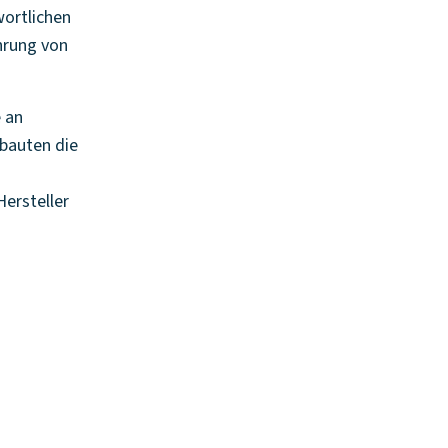
wortlichen
ührung von
 an
fbauten die
ersteller