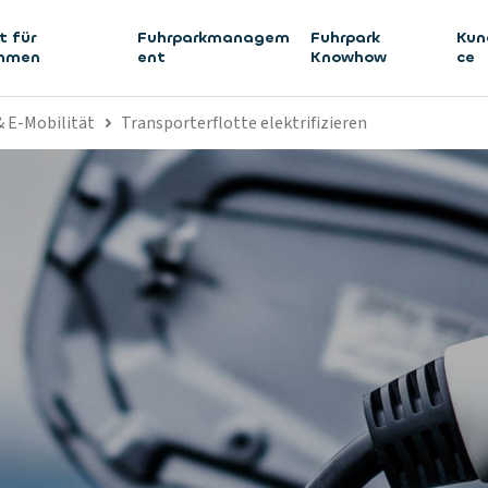
t für
Fuhrparkmanagem
Fuhrpark
Kun
ehmen
ent
Knowhow
ce
 E-Mobilität
Transporterflotte elektrifizieren