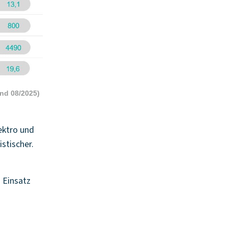
and 08/2025)
ektro und
istischer.
m Einsatz