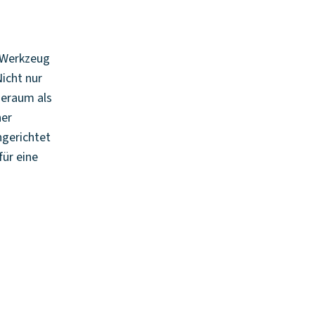
s Werkzeug
Nicht nur
deraum als
her
ngerichtet
für eine