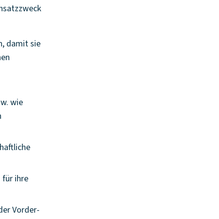
insatzzweck
, damit sie
nen
w. wie
n
haftliche
für ihre
der Vorder-