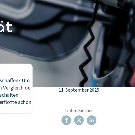
ät
uschaffen? Um
n Vergleich der
11. September 2025
schaften
terflotte schon
Teilen Sie dies