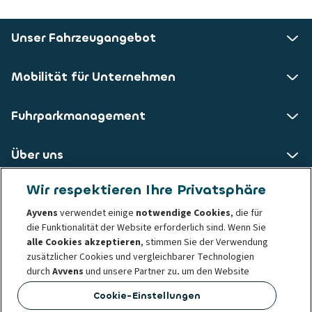
Unser Fahrzeugangebot
Mobilität für Unternehmen
Fuhrparkmanagement
Über uns
Wir respektieren Ihre Privatsphäre
ALD AutoLeasing D GmbH
Ayvens
verwendet einige
notwendige Cookies
, die für
die Funktionalität der Website erforderlich sind. Wenn Sie
Nedderfeld 95
alle Cookies akzeptieren
, stimmen Sie der Verwendung
22529 Hamburg
zusätzlicher Cookies und vergleichbarer Technologien
durch
Ayvens
und unsere Partner zu, um den Website
Datenschutzerklärung
Impressum
Cookie-Richtlinie
Traffic und das Nutzungsverhalten zu analysieren, Social
Cookie-Einstellungen
Whistleblowing
Verhaltens- und Ethikgrundsätze
Media Funktionen bereitzustellen sowie Inhalte und