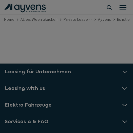
Home
All eis Ween ukucken
Private Lease - -
Ayvens
Es ist ei
Leasing für Unternehmen
Leasing with us
Elektro Fahrzeuge
Services a & FAQ