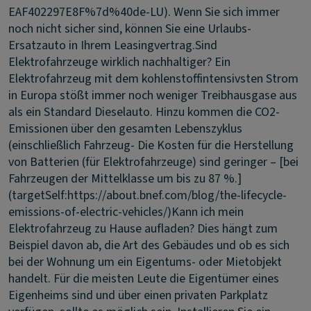
EAF402297E8F%7d%40de-LU). Wenn Sie sich immer
noch nicht sicher sind, können Sie eine Urlaubs-
Ersatzauto in Ihrem Leasingvertrag.
Sind
Elektrofahrzeuge wirklich nachhaltiger?
Ein
Elektrofahrzeug mit dem kohlenstoffintensivsten Strom
in Europa stößt immer noch weniger Treibhausgase aus
als ein Standard Dieselauto. Hinzu kommen die CO2-
Emissionen über den gesamten Lebenszyklus
(einschließlich Fahrzeug- Die Kosten für die Herstellung
von Batterien (für Elektrofahrzeuge) sind geringer – [bei
Fahrzeugen der Mittelklasse um bis zu 87 %.]
(targetSelf:https://about.bnef.com/blog/the-lifecycle-
emissions-of-electric-vehicles/)
Kann ich mein
Elektrofahrzeug zu Hause aufladen?
Dies hängt zum
Beispiel davon ab, die Art des Gebäudes und ob es sich
bei der Wohnung um ein Eigentums- oder Mietobjekt
handelt. Für die meisten Leute die Eigentümer eines
Eigenheims sind und über einen privaten Parkplatz