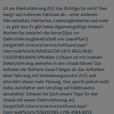
Ist ein Elektrofahrzeug (EV) das Richtige für mich?
Dies
hängt von mehreren Faktoren ab – unter anderem
Fahrverhalten, Fahrtarten, Lademöglichkeiten und mehr
– es gibt also Es gibt keine allgemeingültige Antwort.
Machen Sie zunächst das kurze [Quiz zur
Elektrofahrzeugbereitschaft von LeasePlan!]
(targetSelf:/sitecore/service/notfound.aspx?
item=web%3a%7bE8E6ACD9-2475-46CA-9EB1-
C53D5F4654D6%7d%40de-LU)
Kann ich mit meinem
Elektrofahrzeug weiterhin in den Urlaub fahren?
Das
Aufladen der Batterie dauert länger als das Auftanken
einer Fahrzeug mit Verbrennungsmotor (ICE) und
erfordert etwas mehr Planung. Dies spricht jedoch nicht
dafür, Autofahrer vom Umstieg auf Elektroautos
abzuhalten: Schauen Sie [sich unsere Tipps für den
Urlaub mit einem Elektrofahrzeug an]
(targetSelf:/sitecore/service/notfound.aspx?
item=web%3a%7b582023B5-1296-45B4-B852-