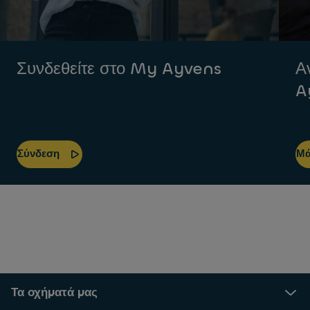
Συνδεθείτε στο My Ayvens
Α
A
Σύνδεση
Μά
Τα οχήματά μας