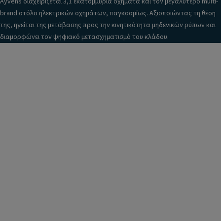
Ayvens διαχειρίζεται 3,1 εκατομμύρια οχήματα και τον μεγαλύτερο multi-
brand στόλο ηλεκτρικών οχημάτων, παγκοσμίως. Αξιοποιώντας τη θέση
της, ηγείται της μετάβασης προς την κινητικότητα μηδενικών ρύπων και
διαμορφώνει τον ψηφιακό μετασχηματισμό του κλάδου.