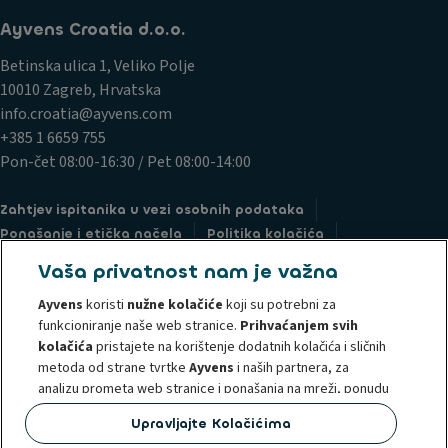
Ayvens Croatia d.o.o.
Betinska ulica 1, Veliko Polje
10010 Zagreb, Hrvatska
info.croatia@ayvens.com
+385 1 6659 755
Pon-čet 08:00-16:30 / Pet 08:00-14:00
Zahtjev ispitanika u vezi osobnih podataka
Ponašanje i etička načela
Politika kolačića
Pravne informacije
Politika privatnosti
Vaša privatnost nam je važna
Societe Generale
Podnesite prigovor
Ayvens
koristi
nužne kolačiće
koji su potrebni za
Prijava nepravilnosti (whistleblowing)
funkcioniranje naše web stranice.
Prihvaćanjem svih
kolačića
pristajete na korištenje dodatnih kolačića i sličnih
metoda od strane tvrtke
Ayvens
i naših partnera, za
analizu prometa web stranice i ponašanja na mreži, ponudu
značajki društvenih medija i personalizaciju sadržaja i
@2024 Ayvens Grupa je vodeći globalni pružatelj usluga održive mobilnosti,
Upravljajte Kolačićima
reklama unutar/izvan naše web stranice. U bilo kojem
s uslugama full-service leasinga, fleksibilnog leasinga, upravljanja voznim