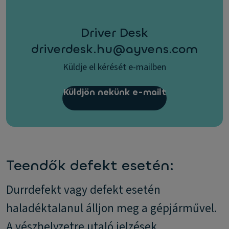
Driver Desk
driverdesk.hu@ayvens.com
Küldje el kérését e-mailben
Küldjön nekünk e-mailt
Teendők defekt esetén:
Durrdefekt vagy defekt esetén
haladéktalanul álljon meg a gépjárművel.
A vészhelyzetre utaló jelzések