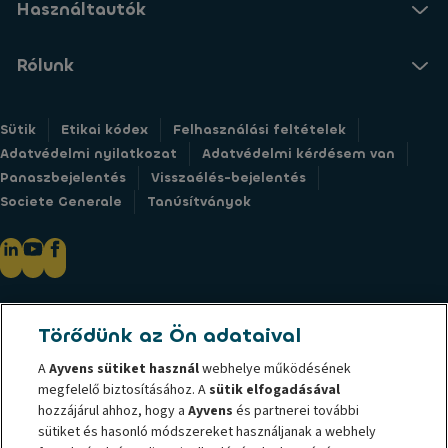
Használtautók
Rólunk
Sütik
Etikai kódex
Felhasználási feltételek
Adatvédelmi nyilatkozat
Adatvédelmi kérdésem van
Panaszbejelentés
Visszaélés-bejelentés
Societe Generale
Tanúsítványok
@ 2026 Az Ayvens az ALD Automotive és a LeasePlan összeolvadásából
Törődünk az Ön adataival
létrejött flottakezelő vállalat.A fenntartható mobilitás globális
vezetőjeként teljeskörű lízingszolgáltatást, rugalmas havidíj
A
Ayvens
sütiket használ
webhelye működésének
konstrukciókat, flottaüzemeltetési szolgáltatásokat és sokrétű mobilitási
megfelelő biztosításához. A
sütik elfogadásával
megoldást biztosít nagyvállalati-, kis- és középvállalati-, szakmai- és
hozzájárul ahhoz, hogy a
Ayvens
és partnerei további
sütiket és hasonló módszereket használjanak a webhely
magán ügyfeleinek. A világszerte 42 országban aktív jelenlétével az