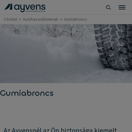
Főoldal
Autóhasználóinknak
Gumiabroncs
Gumiabroncs
Az Ayvensnél az Ön biztonsága kiemelt