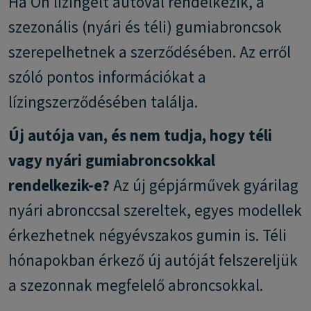
Ha Ön lízingelt autóval rendelkezik, a
szezonális (nyári és téli) gumiabroncsok
szerepelhetnek a szerződésében. Az erről
szóló pontos információkat a
lízingszerződésében találja.
Új autója van, és nem tudja, hogy téli
vagy nyári gumiabroncsokkal
rendelkezik-e?
Az új gépjárművek gyárilag
nyári abronccsal szereltek, egyes modellek
érkezhetnek négyévszakos gumin is. Téli
hónapokban érkező új autóját felszereljük
a szezonnak megfelelő abroncsokkal.