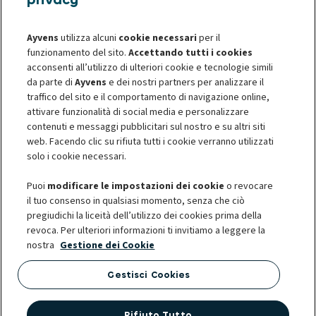
Assistenza Clienti
Come richiedere la voltura di un contratto
Ayvens
utilizza alcuni
cookie necessari
per il
Chi siamo
funzionamento del sito.
Accettando tutti i cookies
acconsenti all’utilizzo di ulteriori cookie e tecnologie simili
da parte di
Ayvens
e dei nostri partners per analizzare il
Analisi della documentazione e dei requisiti
Informative privacy
Informativa sui cookie
traffico del sito e il comportamento di navigazione online,
Privacy - Diritti degli interessati
Termini e Condizioni
attivare funzionalità di social media e personalizzare
Société Générale
Accessibilità digitale
contenuti e messaggi pubblicitari sul nostro e su altri siti
Tempi di gestione della richiesta e decorrenza
Risoluzione Controversie
web. Facendo clic su rifiuta tutti i cookie verranno utilizzati
Corporate Governance
della voltura
solo i cookie necessari.
Errata intestazione fatture
Puoi
modificare le impostazioni dei cookie
o revocare
il tuo consenso in qualsiasi momento, senza che ciò
pregiudichi la liceità dell’utilizzo dei cookies prima della
© 2026 Ayvens è uno dei leader globali nella mobilità sostenibile,
revoca. Per ulteriori informazioni ti invitiamo a leggere la
Cosa si intende per recesso anticipato del
impegnato a migliorare la qualità della vita dei propri clienti, dalle grandi
nostra
Gestione dei Cookie
contratto di noleggio
aziende nazionali, internazionali e PMI sino ai professionisti e ai privati. Il
Gruppo gestisce contratti di noleggio full service, servizi flessibili e
Gestisci Cookies
Penale per recesso anticipato (veicolo
molteplici soluzioni di mobilità per la gestione delle flotte. Presente in 42
consegnato)
paesi, con oltre 14.000 dipendenti, 3,2 milioni di veicoli e una delle più
Rifiuta Tutto