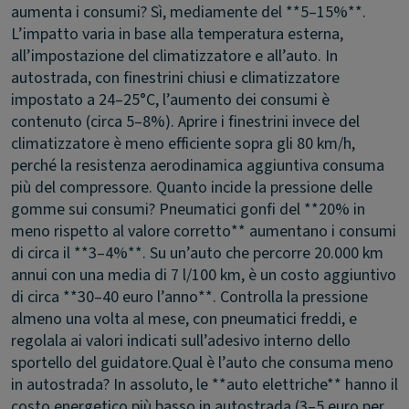
aumenta i consumi?
Sì, mediamente del **5–15%**.
L’impatto varia in base alla temperatura esterna,
all’impostazione del climatizzatore e all’auto. In
autostrada, con finestrini chiusi e climatizzatore
impostato a 24–25°C, l’aumento dei consumi è
contenuto (circa 5–8%). Aprire i finestrini invece del
climatizzatore è meno efficiente sopra gli 80 km/h,
perché la resistenza aerodinamica aggiuntiva consuma
più del compressore.
Quanto incide la pressione delle
gomme sui consumi?
Pneumatici gonfi del **20% in
meno rispetto al valore corretto** aumentano i consumi
di circa il **3–4%**. Su un’auto che percorre 20.000 km
annui con una media di 7 l/100 km, è un costo aggiuntivo
di circa **30–40 euro l’anno**. Controlla la pressione
almeno una volta al mese, con pneumatici freddi, e
regolala ai valori indicati sull’adesivo interno dello
sportello del guidatore.
Qual è l’auto che consuma meno
in autostrada?
In assoluto, le **auto elettriche** hanno il
costo energetico più basso in autostrada (3–5 euro per