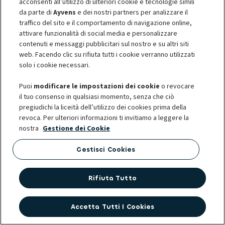
acconsenti all’utilizzo di ulteriori cookie e tecnologie simili
da parte di
Ayvens
e dei nostri partners per analizzare il
traffico del sito e il comportamento di navigazione online,
attivare funzionalità di social media e personalizzare
contenuti e messaggi pubblicitari sul nostro e su altri siti
web. Facendo clic su rifiuta tutti i cookie verranno utilizzati
solo i cookie necessari.
Puoi
modificare le impostazioni dei cookie
o revocare
il tuo consenso in qualsiasi momento, senza che ciò
MODELLI AUTO
pregiudichi la liceità dell’utilizzo dei cookies prima della
Volvo XC60: tutto uno dei SUV
revoca. Per ulteriori informazioni ti invitiamo a leggere la
premium più scelti da aziende e
nostra
Gestione dei Cookie
privati
Gestisci Cookies
24 ottobre 2025
-
3 min per leggere
Rifiuta Tutto
Accetta Tutti I Cookies