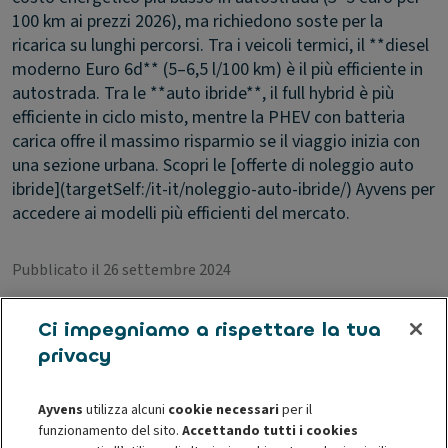
100 km ai prezzi 2026), ma richiedono soste per la
ricarica su lunghi percorsi. Tra i veicoli termici, il **diesel
moderno Euro 6d** (5–6,5 l/100 km) è il più efficiente in
autostrada. Tra le **auto ibride**, il full hybrid è più
efficiente in ciclo misto, mentre la PHEV con batteria
carica offre il massimo risparmio se il viaggio inizia con
una sezione urbana. Scopri le [offerte di noleggio auto
ibride](targetSelf:/it-it/noleggio-auto-ibride/) Ayvens per
accedere ai modelli più efficienti del mercato.
Pubblicato il 26 settembre 2024
Ci impegniamo a rispettare la tua
privacy
Articoli correlati
Ayvens
utilizza alcuni
cookie necessari
per il
funzionamento del sito.
Accettando tutti i cookies