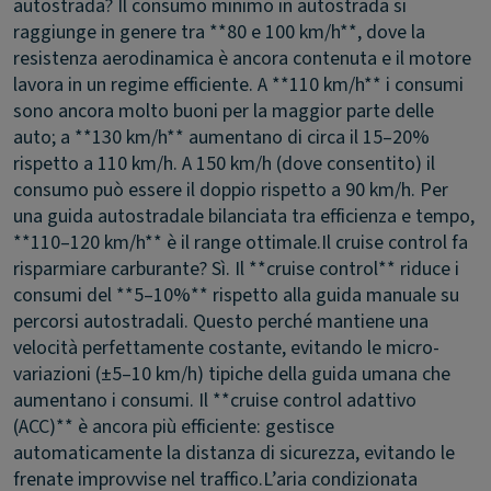
autostrada?
Il consumo minimo in autostrada si
raggiunge in genere tra **80 e 100 km/h**, dove la
resistenza aerodinamica è ancora contenuta e il motore
lavora in un regime efficiente. A **110 km/h** i consumi
sono ancora molto buoni per la maggior parte delle
auto; a **130 km/h** aumentano di circa il 15–20%
rispetto a 110 km/h. A 150 km/h (dove consentito) il
consumo può essere il doppio rispetto a 90 km/h. Per
una guida autostradale bilanciata tra efficienza e tempo,
**110–120 km/h** è il range ottimale.
Il cruise control fa
risparmiare carburante?
Sì. Il **cruise control** riduce i
consumi del **5–10%** rispetto alla guida manuale su
percorsi autostradali. Questo perché mantiene una
velocità perfettamente costante, evitando le micro-
variazioni (±5–10 km/h) tipiche della guida umana che
aumentano i consumi. Il **cruise control adattivo
(ACC)** è ancora più efficiente: gestisce
automaticamente la distanza di sicurezza, evitando le
frenate improvvise nel traffico.
L’aria condizionata