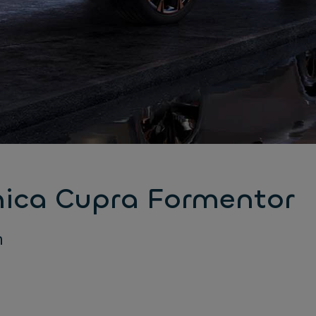
nica Cupra Formentor
m
m