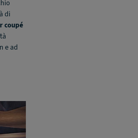
chio
à di
r coupé
ità
in e ad