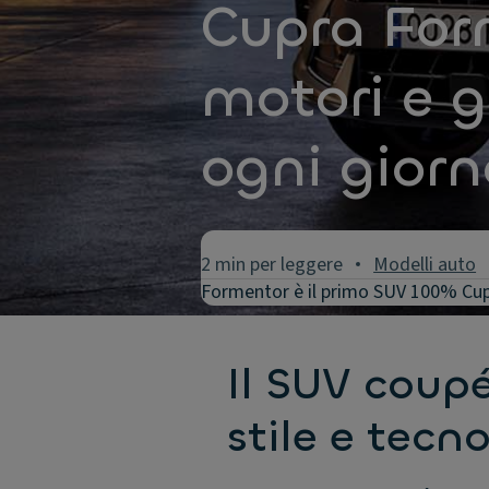
Cupra Form
motori e g
ogni giorn
2 min per leggere
Modelli auto
Formentor è il primo SUV 100% Cupr
Il SUV coup
stile e tecn