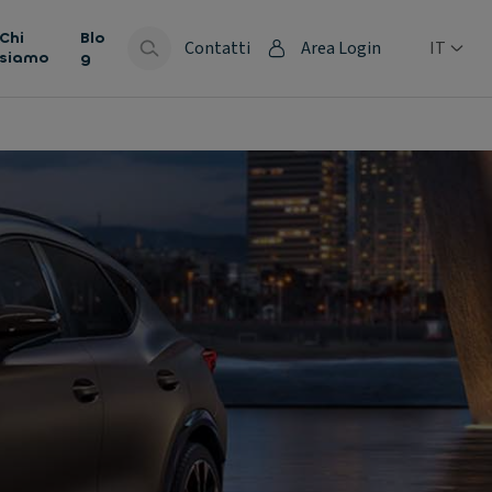
Chi
Blo
Contatti
Area Login
IT
siamo
g