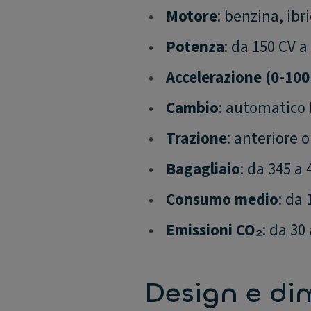
•
Motore
: benzina, ibr
•
Potenza
: da 150 CV a
•
Accelerazione (0-10
•
Cambio
: automatico 
•
Trazione
: anteriore 
•
Bagagliaio
: da 345 a 
•
Consumo medio
: da
•
Emissioni CO₂
: da 30
Design e di