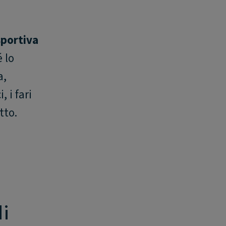
sportiva
 lo
a,
 i fari
tto.
i