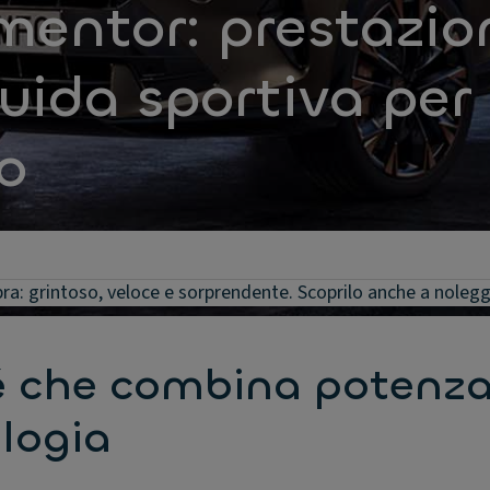
entor: prestazion
uida sportiva per
o
a: grintoso, veloce e sorprendente. Scoprilo anche a nolegg
é che combina potenza
ologia