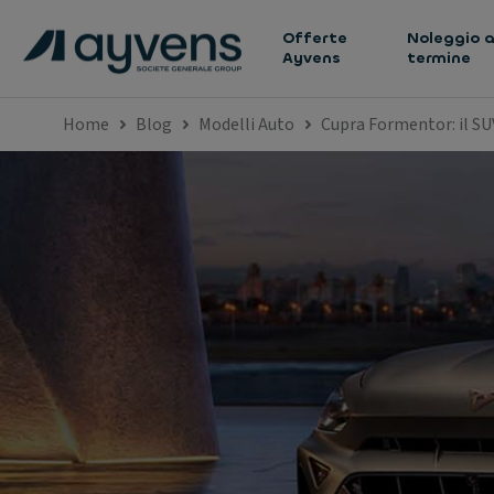
Offerte
Noleggio a
Ayvens
termine
Home
Blog
Modelli Auto
Cupra Formentor: il SUV