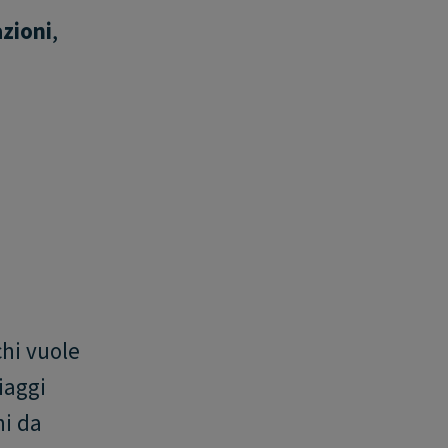
zioni
,
e
chi vuole
iaggi
ni da