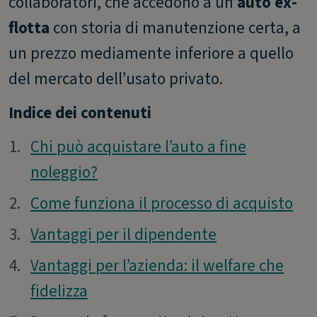
collaboratori, che accedono a un’
auto ex-
flotta
con storia di manutenzione certa, a
un prezzo mediamente inferiore a quello
del mercato dell’usato privato.
Indice dei contenuti
1.
1.
Chi può acquistare l’auto a fine
noleggio?
2.
2.
Come funziona il processo di acquisto
3.
3.
Vantaggi per il dipendente
4.
4.
Vantaggi per l’azienda: il welfare che
fidelizza