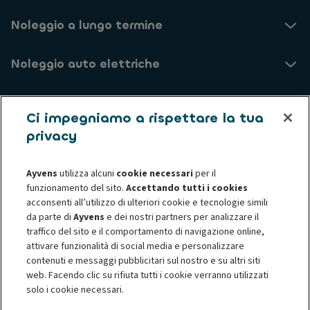
Noleggio a lungo termine
Noleggio auto elettriche
Usato
Ci impegniamo a rispettare la tua
privacy
Assistenza Clienti
Ayvens
utilizza alcuni
cookie necessari
per il
Chi siamo
funzionamento del sito.
Accettando tutti i cookies
acconsenti all’utilizzo di ulteriori cookie e tecnologie simili
da parte di
Ayvens
e dei nostri partners per analizzare il
Informative privacy
Informativa sui cookie
traffico del sito e il comportamento di navigazione online,
Privacy - Diritti degli interessati
Termini e Condizioni
attivare funzionalità di social media e personalizzare
Société Générale
Accessibilità digitale
contenuti e messaggi pubblicitari sul nostro e su altri siti
Risoluzione Controversie
web. Facendo clic su rifiuta tutti i cookie verranno utilizzati
Corporate Governance
solo i cookie necessari.