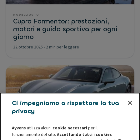
MODELLI AUTO
Cupra Formentor: prestazioni,
motori e guida sportiva per ogni
giorno
22 ottobre 2025
-
2 min per leggere
Ci impegniamo a rispettare la tua
privacy
Ayvens
utilizza alcuni
cookie necessari
per il
funzionamento del sito.
Accettando tutti i cookies
MODELLI AUTO