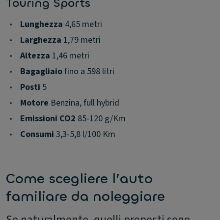
Touring Sports
•
Lunghezza
4,65 metri
•
Larghezza
1,79 metri
•
Altezza
1,46 metri
•
Bagagliaio
fino a 598 litri
•
Posti
5
•
Motore
Benzina, full hybrid
•
Emissioni CO2
85-120 g/Km
•
Consumi
3,3-5,8 l/100 Km
Come scegliere l’auto
familiare da noleggiare
Se naturalmente, quelli proposti sono