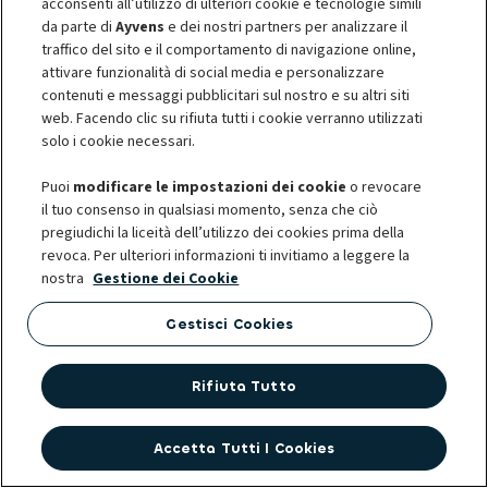
acconsenti all’utilizzo di ulteriori cookie e tecnologie simili
Auto elettriche con ricarica
da parte di
Ayvens
e dei nostri partners per analizzare il
rapida: i modelli top nel 2025
traffico del sito e il comportamento di navigazione online,
attivare funzionalità di social media e personalizzare
15 ottobre 2025
-
3 min per leggere
contenuti e messaggi pubblicitari sul nostro e su altri siti
web. Facendo clic su rifiuta tutti i cookie verranno utilizzati
solo i cookie necessari.
Puoi
modificare le impostazioni dei cookie
o revocare
il tuo consenso in qualsiasi momento, senza che ciò
pregiudichi la liceità dell’utilizzo dei cookies prima della
revoca. Per ulteriori informazioni ti invitiamo a leggere la
Offerte Ayvens
nostra
Gestione dei Cookie
Noleggio a lungo termine
Gestisci Cookies
Noleggio auto elettriche
Rifiuta Tutto
Usato
Accetta Tutti I Cookies