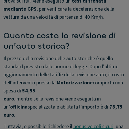
prova sui rulli viene eseguito un
test di frenata
mediante GPS
, per verificare la decelerazione della
vettura da una velocità di partenza di 40 Km/h.
Quanto costa la revisione di
un’auto storica?
Il prezzo della revisione delle auto storiche è quello
standard previsto dalle norme di legge. Dopo l’ultimo
aggiornamento delle tariffe della revisione auto, il costo
dell’intervento presso la
Motorizzazione
comporta una
spesa di
54,95
euro
, mentre se la revisione viene eseguita in
un’
officina
specializzata e abilitata l’importo è di
78,75
euro
.
Tuttavia, è possibile richiedere il
bonus veicoli sicuri
, una