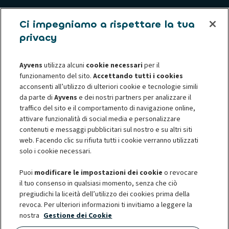
Usato
Ci impegniamo a rispettare la tua
privacy
Assistenza Clienti
Ayvens
utilizza alcuni
cookie necessari
per il
Chi siamo
funzionamento del sito.
Accettando tutti i cookies
acconsenti all’utilizzo di ulteriori cookie e tecnologie simili
da parte di
Ayvens
e dei nostri partners per analizzare il
Informative privacy
Informativa sui cookie
traffico del sito e il comportamento di navigazione online,
Privacy - Diritti degli interessati
Termini e Condizioni
attivare funzionalità di social media e personalizzare
Société Générale
Accessibilità digitale
contenuti e messaggi pubblicitari sul nostro e su altri siti
web. Facendo clic su rifiuta tutti i cookie verranno utilizzati
Risoluzione Controversie
Corporate Governance
solo i cookie necessari.
Puoi
modificare le impostazioni dei cookie
o revocare
il tuo consenso in qualsiasi momento, senza che ciò
pregiudichi la liceità dell’utilizzo dei cookies prima della
© 2026 Ayvens è uno dei leader globali nella mobilità sostenibile,
revoca. Per ulteriori informazioni ti invitiamo a leggere la
impegnato a migliorare la qualità della vita dei propri clienti, dalle grandi
nostra
Gestione dei Cookie
aziende nazionali, internazionali e PMI sino ai professionisti e ai privati. Il