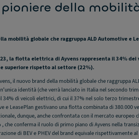
pioniere della mobilit
ella mobilità globale che raggruppa ALD Automotive e L
23, la flotta elettrica di Ayvens rappresenta il 34% dei 
e superiore rispetto al settore (22%).
vens, il nuovo brand della mobilità globale che raggruppa AL
unica identità (che verrà lanciato in Italia nel secondo trim
34% di veicoli elettrici, di cui il 37% nel solo terzo trimestr
ve e LeasePlan gestivano una flotta combinata di 380.000 ve
zionale, dunque, anche confrontata con il mercato europeo c
 , che conferma il ruolo di primo piano di Ayvens nella transi
trazione di BEV e PHEV del brand equivale rispettivamente al