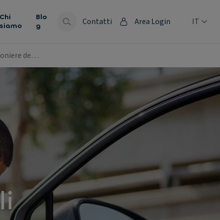
Chi
Blo
Contatti
Area Login
IT
siamo
g
pioniere de…
li