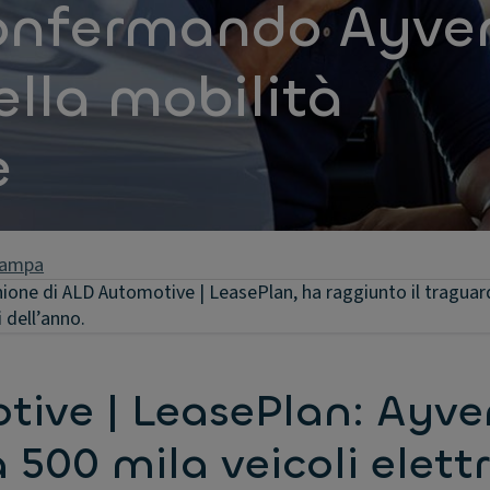
 confermando Ayve
ella mobilità
e
tampa
nione di ALD Automotive | LeasePlan, ha raggiunto il traguar
i dell’anno.
ive | LeasePlan: Ayve
 500 mila veicoli elettr