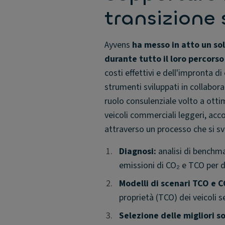
transizione 
Ayvens
ha messo in atto un sol
durante tutto il loro percorso
costi effettivi e dell'impronta di
strumenti sviluppati in collabor
ruolo consulenziale volto a ottimi
veicoli commerciali leggeri, acc
attraverso un processo che si svo
1.
1.
Diagnosi:
analisi di benchma
emissioni di CO₂ e TCO per de
2.
2.
Modelli di scenari TCO e 
proprietà (TCO) dei veicoli 
3.
3.
Selezione delle migliori so