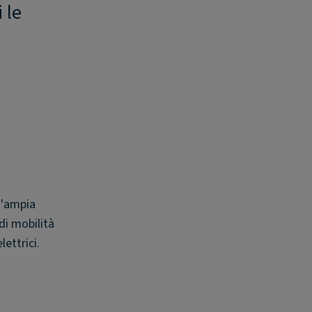
 le
n'ampia
 di mobilità
ettrici.