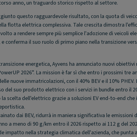
orso anno, un traguardo storico rispetto al settore.
giunto questo ragguardevole risultato, con la quota di veic
a flotta elettrica complessiva. Tale crescita dimostra l'effi
olto a rendere sempre più semplice l'adozione di veicoli elett
i, e conferma il suo ruolo di primo piano nella transizione vers
transizione energetica, Ayvens ha annunciato nuovi obiettivi 
PowerUP 2026”. La mission è far sì che entro i prossimi tre an
delle nuove immatricolazioni, con il 40% BEV e il 10% PHEV. 
so del suo prodotto elettrico con i servizi in bundle entro il 2
 la scelta dell'elettrico grazie a soluzioni EV end-to-end che
eportistica.
rainato dai BEV, ridurrà in maniera significativa le emissioni 
anno a meno di 90 g/km entro il 2026 rispetto ai 112 g del 20
e impatto nella strategia climatica dell'azienda, che punta 