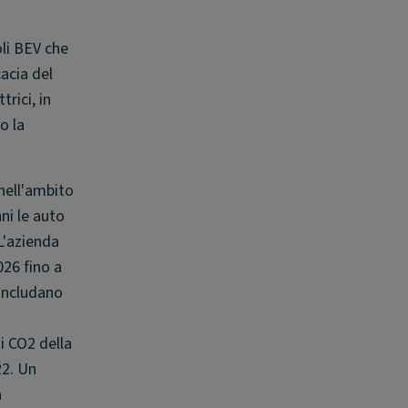
oli BEV che
cacia del
rici, in
o la
nell'ambito
ni le auto
L'azienda
026 fino a
 includano
di CO2 della
22. Un
a