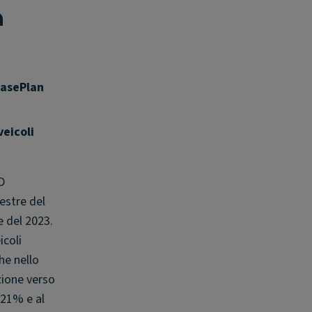
à
easePlan
veicoli
D
estre del
e del 2023.
icoli
he nello
zione verso
 21% e al