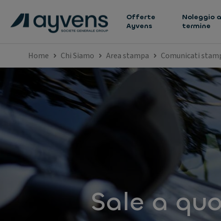
Offerte
Noleggio a
Ayvens
termine
Home
Chi Siamo
Area stampa
Comunicati stam
Sale a quo