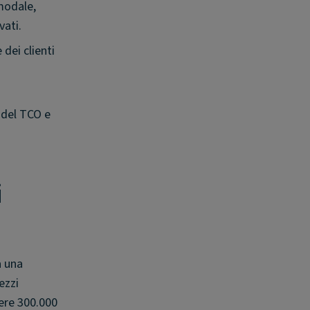
imodale,
vati.
dei clienti
 del TCO e
i
a una
ezzi
vere 300.000