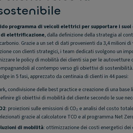
sostenibile
ido programma di veicoli elettrici per supportare i suoi 
 di elettrificazione
, dalla definizione della strategia al cont
 carbonio. Grazie a un set di dati provenienti da 3,4 milioni di 
azione con clienti strategici, i team dedicati svolgono un im
zzare le policy di mobilità dei clienti sia per le autovetture c
ompagnandoli al contempo verso gli obiettivi di sostenibilità
lge in 5 fasi, apprezzato da centinaia di clienti in 44 paesi:
rk, condivisione delle best practice e creazione di una base li
finire gli obiettivi di mobilità del cliente secondo le sue nec
CO2
: proiezioni sulle emissioni di CO₂ e analisi del costo total
selezionati grazie al calcolatore TCO e al programma Net Zer
luzioni di mobilità
: ottimizzazione dei costi energetici dei 