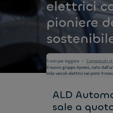
elettrici
pioniere d
sostenibil
5 min per leggere
Comunicati s
Il nuovo gruppo Ayvens, nato dall'u
mila veicoli elettrici nei primi 9 mes
ALD Automot
sale a quota