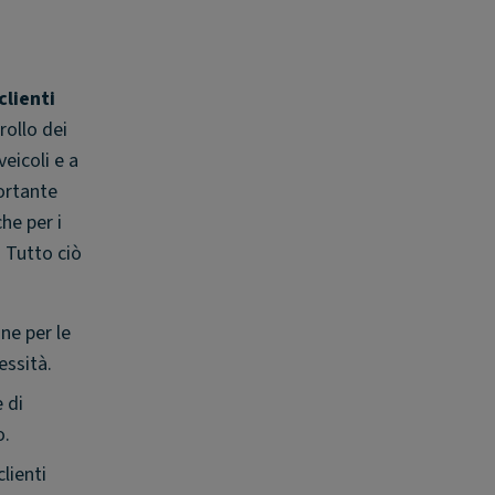
clienti
rollo dei
veicoli e a
portante
he per i
. Tutto ciò
ne per le
essità.
e di
o.
clienti