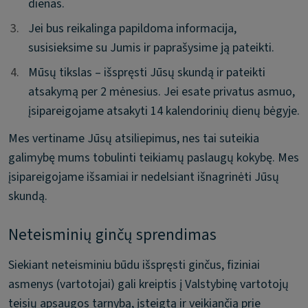
dienas.
3.
3.
Jei bus reikalinga papildoma informacija,
susisieksime su Jumis ir paprašysime ją pateikti.
4.
4.
Mūsų tikslas – išspręsti Jūsų skundą ir pateikti
atsakymą per 2 mėnesius. Jei esate privatus asmuo,
įsipareigojame atsakyti 14 kalendorinių dienų bėgyje.
Mes vertiname Jūsų atsiliepimus, nes tai suteikia
galimybę mums tobulinti teikiamų paslaugų kokybę. Mes
įsipareigojame išsamiai ir nedelsiant išnagrinėti Jūsų
skundą.
Neteisminių ginčų sprendimas
Siekiant neteisminiu būdu išspręsti ginčus, fiziniai
asmenys (vartotojai) gali kreiptis į Valstybinę vartotojų
teisių apsaugos tarnybą, įsteigtą ir veikiančią prie