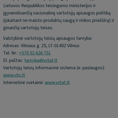
Lietuvos Respublikos teisingumo ministerijos ir
įgyvendinančią nacionalinę vartotojų apsaugos politiką
(įskaitant ne maisto produktų saugą ir rinkos priežiūrą) ir
ginančią vartotojų teises.
Valstybinė vartotojų teisių apsaugos tarnyba:
Adresas: Vilniaus g. 25, LT-01402 Vilnius
Tel. Nr.:
+370 52 626 751
El. paštas:
tarnyba@vvtat.lt
Vartotojų teisių informacinė sistema (e. paslaugos):
www.vtis.lt
Internetinė svetainė:
www.vvtat.lt