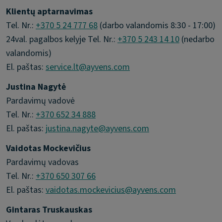
Klientų aptarnavimas
Tel. Nr.:
+370 5 24 777 68
(darbo valandomis 8:30 - 17:00)
24val. pagalbos kelyje Tel. Nr.:
+370 5 243 14 10
(nedarbo
valandomis)
El. paštas:
service.lt@ayvens.com
Justina Nagytė
Pardavimų vadovė
Tel. Nr.:
+370 652 34 888
El. paštas:
justina.nagyte@ayvens.com
Vaidotas Mockevičius
Pardavimų vadovas
Tel. Nr.:
+370 650 307 66
El. paštas:
vaidotas.mockevicius@ayvens.com
Gintaras Truskauskas