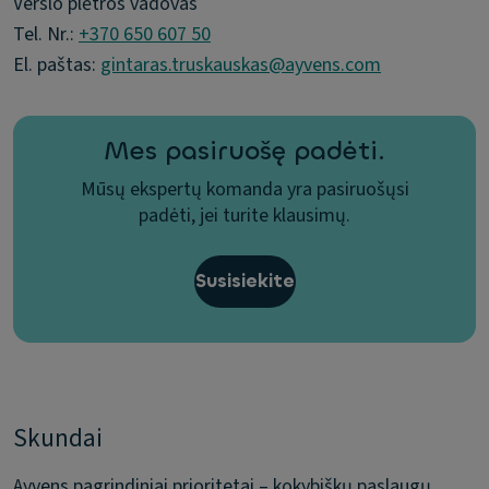
Verslo plėtros vadovas
Tel. Nr.:
+370 650 607 50
El. paštas:
gintaras.truskauskas@ayvens.com
Mes pasiruošę padėti.
Mūsų ekspertų komanda yra pasiruošųsi
padėti, jei turite klausimų.
Susisiekite
Skundai
Ayvens pagrindiniai prioritetai – kokybiškų paslaugų