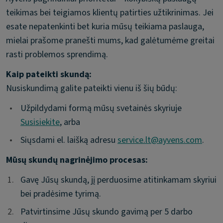
teikimas bei teigiamos klientų patirties užtikrinimas. Jei
esate nepatenkinti bet kuria mūsų teikiama paslauga,
mielai prašome pranešti mums, kad galėtumėme greitai
rasti problemos sprendimą.
Kaip pateikti skundą:
Nusiskundimą galite pateikti vienu iš šių būdų:
•
Užpildydami formą mūsų svetainės skyriuje
Susisiekite
, arba
•
Siųsdami el. laišką adresu
service.lt@ayvens.com
.
Mūsų skundų nagrinėjimo procesas:
1.
1.
Gavę Jūsų skundą, jį perduosime atitinkamam skyriui
bei pradėsime tyrimą.
2.
2.
Patvirtinsime Jūsų skundo gavimą per 5 darbo