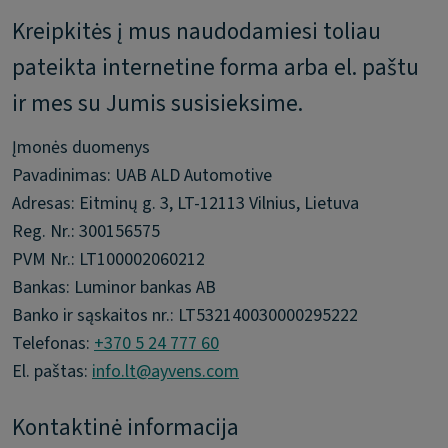
Kreipkitės į mus naudodamiesi toliau
pateikta internetine forma arba el. paštu
ir mes su Jumis susisieksime.
Įmonės duomenys
Pavadinimas: UAB ALD Automotive
Adresas: Eitminų g. 3, LT-12113 Vilnius, Lietuva
Reg. Nr.: 300156575
PVM Nr.: LT100002060212
Bankas: Luminor bankas AB
Banko ir sąskaitos nr.: LT532140030000295222
Telefonas:
+370 5 24 777 60
El. paštas:
info.lt@ayvens.com
Kontaktinė informacija