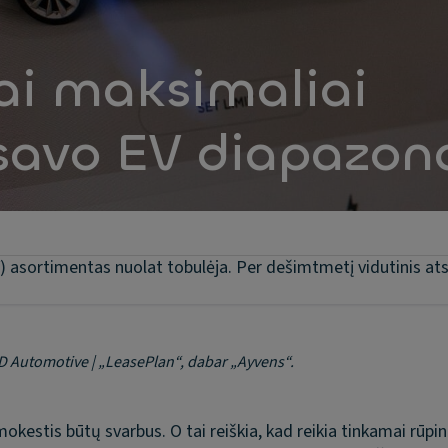
ai maksimaliai
 savo EV diapazon
V) asortimentas nuolat tobulėja. Per dešimtmetį vidutinis a
ALD Automotive | „LeasePlan“, dabar „Ayvens“.
mokestis būtų svarbus. O tai reiškia, kad reikia tinkamai rūpin