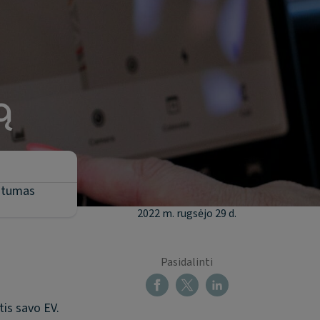
ą
tstumas
2022 m. rugsėjo 29 d.
Pasidalinti
tis savo EV.