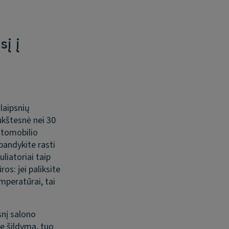
į į
 laipsnių
ukštesnė nei 30
utomobilio
bandykite rasti
liatoriai taip
s: jei paliksite
mperatūrai, tai
snį salono
te šildymą, tuo