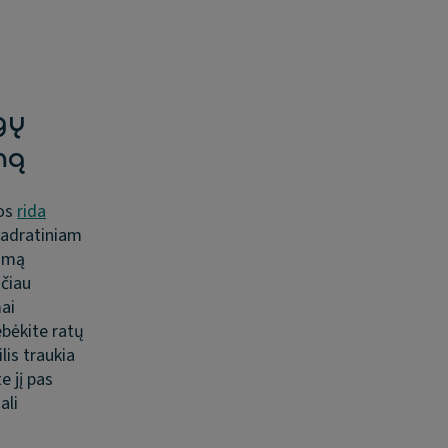
gų
mą
gos
rida
vadratiniam
lomą
sčiau
ai
ebėkite ratų
lis traukia
e jį pas
ali