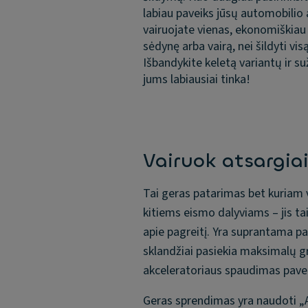
labiau paveiks jūsų automobilio
vairuojate vienas, ekonomiškiau š
sėdynę arba vairą, nei šildyti vis
Išbandykite keletą variantų ir suž
jums labiausiai tinka!
Vairuok atsargiai
Tai geras patarimas bet kuriam v
kitiems eismo dalyviams – jis tai
apie pagreitį. Yra suprantama pag
sklandžiai pasiekia maksimalų gre
akceleratoriaus spaudimas pavei
Geras sprendimas yra naudoti „Aut