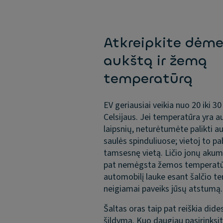
Atkreipkite dėmes
aukštą ir žemą
temperatūrą
EV geriausiai veikia nuo 20 iki 30
Celsijaus. Jei temperatūra yra a
laipsnių, neturėtumėte palikti a
saulės spinduliuose; vietoj to pa
tamsesnę vietą. Ličio jonų akumu
pat nemėgsta žemos temperatūro
automobilį lauke esant šalčio te
neigiamai paveiks jūsų atstumą.
Šaltas oras taip pat reiškia dide
šildymą. Kuo daugiau pasirinksi