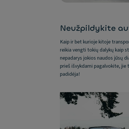
Neužpildykite au
Kaip ir bet kurioje kitoje transp
reikia vengti tokių dalykų kaip 
nepadarys jokios naudos jūsų dia
prieš išvykdami pagalvokite, jie t
padidėja!