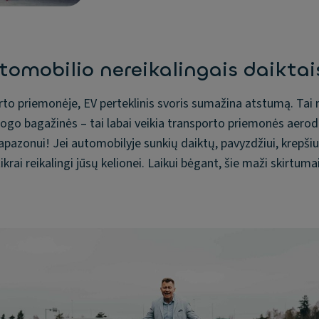
tomobilio nereikalingais daiktai
orto priemonėje, EV perteklinis svoris sumažina atstumą. Tai r
stogo bagažinės – tai labai veikia transporto priemonės aerod
pazonui! Jei automobilyje sunkių daiktų, pavyzdžiui, krepšiu
ikrai reikalingi jūsų kelionei. Laikui bėgant, šie maži skirtumai