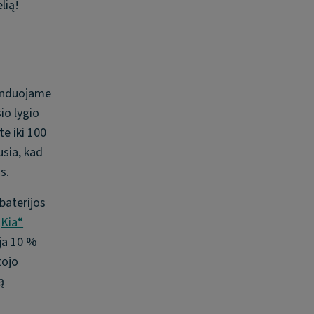
lią!
menduojame
io lygio
te iki 100
usia, kad
s.
baterijos
„Kia“
ja 10 %
tojo
ą