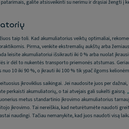
atarimais, galite atsisveikinti su nerimu ir drąsiai žengti į ke
iatorių
žiuos taip toli. Kad akumuliatorius veiktų optimaliai, reko
raktikomis. Pirma, venkite ekstremalių aukštų arba žemiaus
a leisite akumuliatoriui išsikrauti iki 0 % arba nuolat įkrausi
dės ir dėl to nukentės transporto priemonės atstumas. Geria
 nuo 10 iki 90 %, o įkrauti iki 100 % tik ypač ilgoms kelionėm
tuosius įkroviklius saikingai. Jei naudosite juos per dažnai, 
te perkaisti akumuliatorių, o tai atvejais gali sukelti gaisrą.
tuonerius metus standartinio įkrovimo akumuliatorius tarnau
itojo įkrovimo. Tai nereiškia, kad neturėtumėte naudoti grei
aprastai naudingi. Tačiau nemanykite, kad juos naudoti visą laik