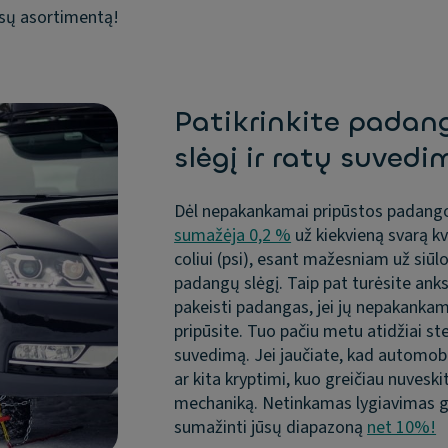
 jūsų asortimentą!
Patikrinkite padan
slėgį ir ratų suvedi
Dėl nepakankamai pripūstos padan
sumažėja 0,2 %
už kiekvieną svarą k
coliui (psi), esant mažesniam už siū
padangų slėgį. Taip pat turėsite ank
pakeisti padangas, jei jų nepakankam
pripūsite. Tuo pačiu metu atidžiai st
suvedimą. Jei jaučiate, kad automobi
ar kita kryptimi, kuo greičiau nuveskit
mechaniką. Netinkamas lygiavimas g
sumažinti jūsų diapazoną
net 10%!