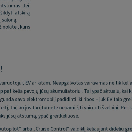
 atstumas. Jei
ildyti atskirą
ą saloną.
inokite , kuris
!
airuotojui, EV ar kitam. Neapgalvotas vairavimas ne tik keli
p pat kelia pavojų jūsų akumuliatoriui. Tai ypač aktualu, kai
unda savo elektromobilį padidinti iki ribos – juk EV taip greit
itį, tačiau jūs turėtumėte nepamiršti vairuoti švelniai. Per s
ks jūsų atstumą, ypač greitkeliuose.
opilot“ arba „Cruise Control“ valdiklį keliaujant dideliu gre