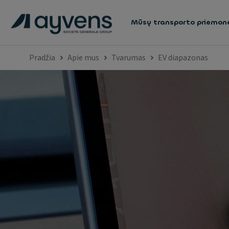
Mūsų transporto priemon
Pradžia
Apie mus
Tvarumas
EV diapazonas