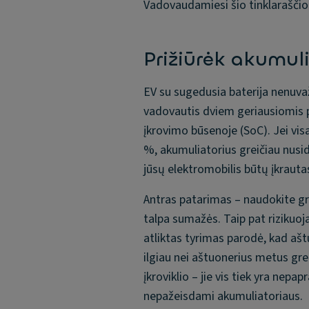
Vadovaudamiesi šio tinklaraščio p
Prižiūrėk akumul
EV su sugedusia baterija nenuva
vadovautis dviem geriausiomis p
įkrovimo būsenoje (SoC). Jei visad
%, akumuliatorius greičiau nusi
jūsų elektromobilis būtų įkrautas
Antras patarimas – naudokite grei
talpa sumažės. Taip pat rizikuoja
atliktas tyrimas parodė, kad aš
ilgiau nei aštuonerius metus gre
įkroviklio – jie vis tiek yra nep
nepažeisdami akumuliatoriaus.