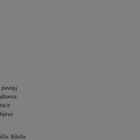
a pavojų
 kalbama
ai ir
tiprus
ičiu. Būsite