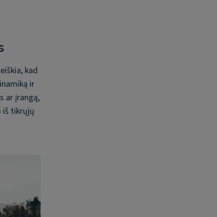
s
eiškia, kad
inamiką ir
s ar įrangą,
 iš tikrųjų