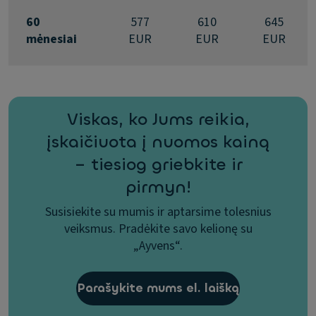
60
577
610
645
mėnesiai
EUR
EUR
EUR
Viskas, ko Jums reikia,
įskaičiuota į nuomos kainą
– tiesiog griebkite ir
pirmyn!
Susisiekite su mumis ir aptarsime tolesnius
veiksmus. Pradėkite savo kelionę su
„Ayvens“.
Parašykite mums el. laišką