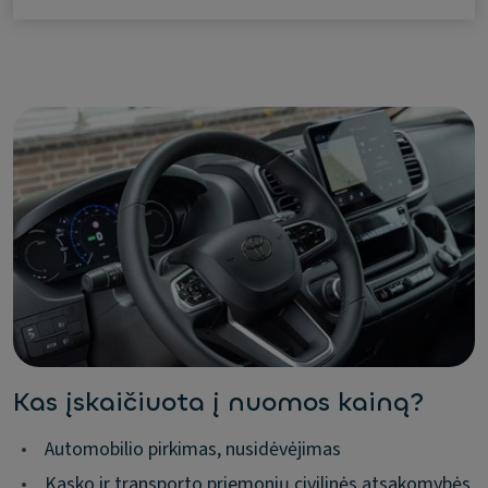
Kas įskaičiuota į nuomos kainą?
•
Automobilio pirkimas, nusidėvėjimas
•
Kasko ir transporto priemonių civilinės atsakomybės