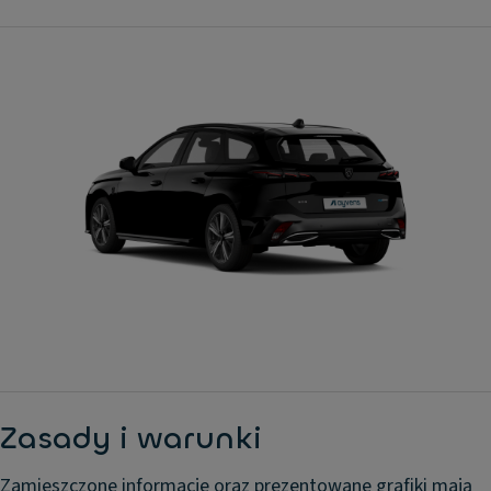
Lakier metalizowany
OPŁATA TRANSPORTOWA
Podłokietnik przód
Poduszki powietrzne kierowcy
Radio
Regulowana kolumna kierownicy
Swiatła przeciwmgielne przód
System bezkluczykowego dostępu i ur
Tempomat
Wspomaganie kierownicy
Zamek centralny
Zasady i warunki
Zamieszczone informacje oraz prezentowane grafiki mają