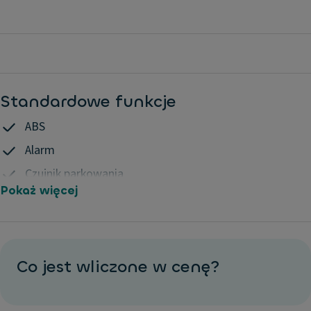
Standardowe funkcje
ABS
Alarm
Czujnik parkowania
Pokaż więcej
Dywaniki welurowe
Elektroniczna kontrola trakcji
ESP
Felgi aluminiowe
Co jest wliczone w cenę?
Klimatyzacja
Komputer pokładowy