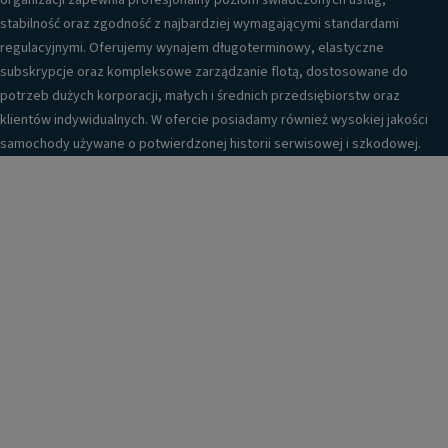
organizacji zapewnia profesjonalny poziom świadczonych usług,
stabilność oraz zgodność z najbardziej wymagającymi standardami
regulacyjnymi. Oferujemy wynajem długoterminowy, elastyczne
subskrypcje oraz kompleksowe zarządzanie flotą, dostosowane do
potrzeb dużych korporacji, małych i średnich przedsiębiorstw oraz
klientów indywidualnych. W ofercie posiadamy również wysokiej jakości
samochody używane o potwierdzonej historii serwisowej i szkodowej.