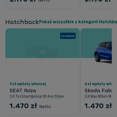
Netto
N
Hatchback
Pokaż wszystkie z kategorii Hatchb
Hatchback
0 zł wpłaty własnej
0 zł wpłaty włas
SEAT Ibiza
Skoda Fabia
1.0 Tsi Start&stop 95 Km Style
1.0 Mpi 80km Man
1.470 zł
1.470 zł
Netto
N