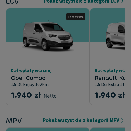
LCV
Pokaż wszystkie z kategorii LCV
Dostawcze
0 zł wpłaty własnej
0 zł wpłaty włas
Opel Combo
Renault Kan
1.5 Dt Enjoy 102km
1.5 Dci Extra 115
1.940 zł
1.940 zł
Netto
N
MPV
Pokaż wszystkie z kategorii MPV