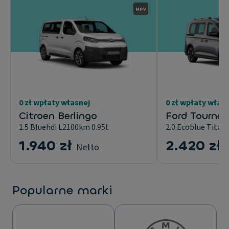
MPV
0 zł wpłaty własnej
0 zł wpłaty włas
Citroen Berlingo
Ford Tourne
1.5 Bluehdi L2100km 0.95t
2.0 Ecoblue Titan
1.940 zł
2.420 zł
Netto
Popularne marki