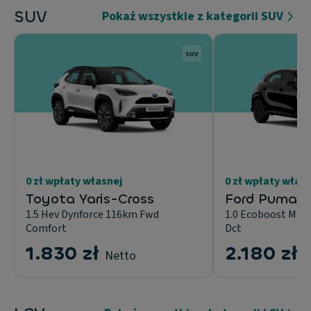
SUV
Pokaż wszystkie z kategorii SUV
SUV
0 zł wpłaty własnej
0 zł wpłaty włas
Toyota Yaris-Cross
Ford Puma
1.5 Hev Dynforce 116km Fwd
1.0 Ecoboost Mhe
Comfort
Dct
1.830 zł
2.180 zł
Netto
N