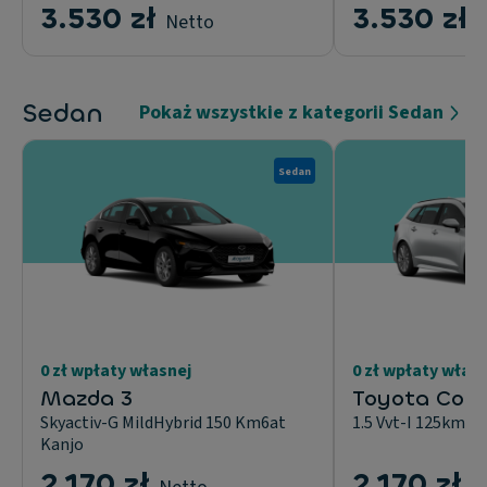
3.530 zł
3.530 zł
Netto
N
Sedan
Pokaż wszystkie z kategorii Sedan
Sedan
0 zł wpłaty własnej
0 zł wpłaty włas
Mazda 3
Toyota Coro
Skyactiv-G MildHybrid 150 Km6at
1.5 Vvt-I 125kmMu
Kanjo
2.170 zł
2.170 zł