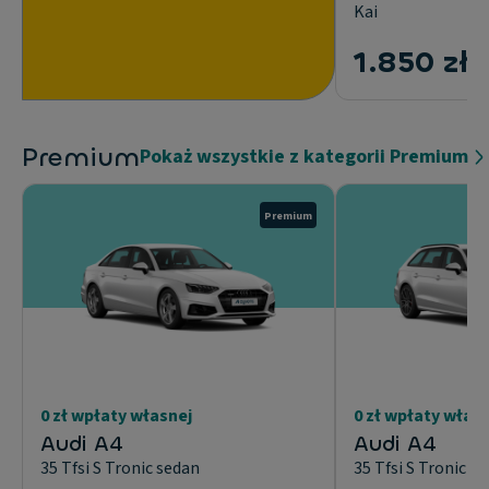
Kai
2
1.850 zł
N
Premium
Pokaż wszystkie z kategorii Premium
Premium
0 zł wpłaty własnej
0 zł wpłaty włas
Audi A4
Audi A4
35 Tfsi S Tronic sedan
35 Tfsi S Tronic