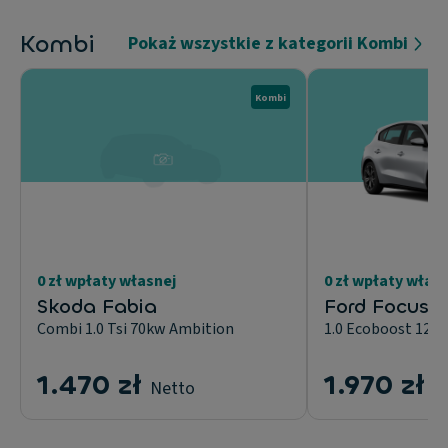
Kombi
Pokaż wszystkie z kategorii Kombi
Kombi
0 zł wpłaty własnej
0 zł wpłaty włas
Skoda Fabia
Ford Focus
Combi 1.0 Tsi 70kw Ambition
1.0 Ecoboost 125
1.470 zł
1.970 zł
Netto
N