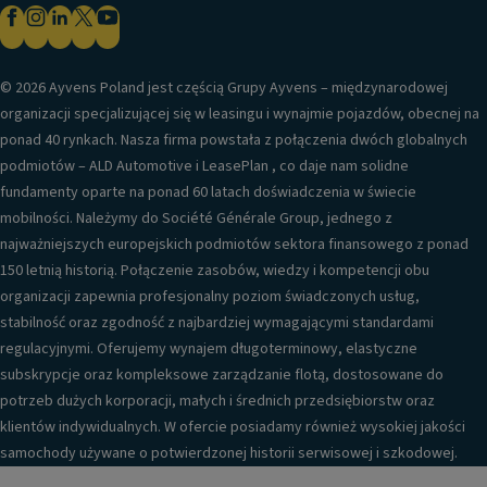
© 2026 Ayvens Poland jest częścią Grupy Ayvens – międzynarodowej
organizacji specjalizującej się w leasingu i wynajmie pojazdów, obecnej na
ponad 40 rynkach. Nasza firma powstała z połączenia dwóch globalnych
podmiotów – ALD Automotive i LeasePlan , co daje nam solidne
fundamenty oparte na ponad 60 latach doświadczenia w świecie
mobilności. Należymy do Société Générale Group, jednego z
najważniejszych europejskich podmiotów sektora finansowego z ponad
150 letnią historią. Połączenie zasobów, wiedzy i kompetencji obu
organizacji zapewnia profesjonalny poziom świadczonych usług,
stabilność oraz zgodność z najbardziej wymagającymi standardami
regulacyjnymi. Oferujemy wynajem długoterminowy, elastyczne
subskrypcje oraz kompleksowe zarządzanie flotą, dostosowane do
potrzeb dużych korporacji, małych i średnich przedsiębiorstw oraz
klientów indywidualnych. W ofercie posiadamy również wysokiej jakości
samochody używane o potwierdzonej historii serwisowej i szkodowej.