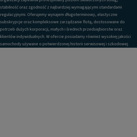
organizacji zapewnia profesjonalny poziom świadczonych usług,
stabilność oraz zgodność z najbardziej wymagającymi standardami
regulacyjnymi. Oferujemy wynajem długoterminowy, elastyczne
subskrypcje oraz kompleksowe zarządzanie flotą, dostosowane do
potrzeb dużych korporacji, małych i średnich przedsiębiorstw oraz
klientów indywidualnych. W ofercie posiadamy również wysokiej jakości
samochody używane o potwierdzonej historii serwisowej i szkodowej.