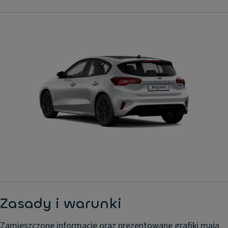
Podłokietnik przód
Poduszki powietrzne kierowcy
Radio
Regulowana kolumna kierownicy
Swiatła przeciwmgielne przód
Tempomat
Wspomaganie kierownicy
Zamek centralny
Zasady i warunki
Zamieszczone informacje oraz prezentowane grafiki mają