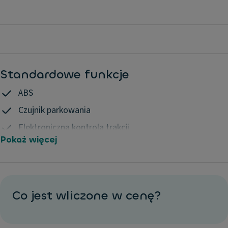
Standardowe funkcje
ABS
Czujnik parkowania
Elektroniczna kontrola trakcji
Pokaż więcej
ESP
Felgi aluminiowe
Klimatyzacja
Komputer pokładowy
Co jest wliczone w cenę?
Lakier metalizowany
Pakiet Winter