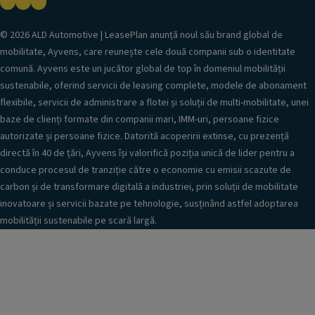
s
.
z
p
Opțional
a
e
© 2026 ALD Automotive | LeasePlan anunță noul său brand global de
t
c
mobilitate, Ayvens, care reunește cele două companii sub o identitate
e
i
comună. Ayvens este un jucător global de top în domeniul mobilității
d
a
e
sustenabile, oferind servicii de leasing complete, modele de abonament
l
s
flexibile, servicii de administrare a flotei și soluții de multi-mobilitate, unei
e
p
A
baze de clienți formate din companii mari, IMM-uri, persoane fizice
r
y
autorizate și persoane fizice. Datorită acoperirii extinse, cu prezență
e
v
directă în 40 de țări, Ayvens își valorifică poziția unică de lider pentru a
p
e
r
conduce procesul de tranziție către o economie cu emisii scazute de
n
o
carbon și de transformare digitală a industriei, prin soluții de mobilitate
s
d
p
inovatoare și servicii bazate pe tehnologie, susținând astfel adoptarea
u
r
mobilității sustenabile pe scară largă.
s
i
e
n
l
e
e
-
ș
m
i
a
s
i