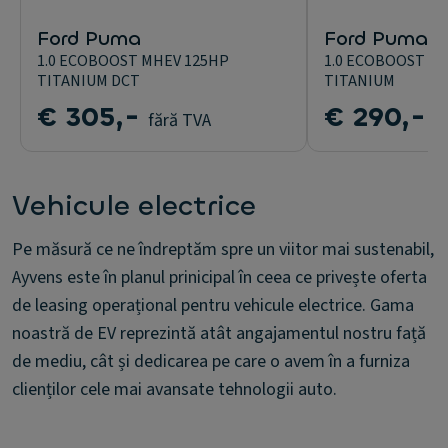
Ford Puma
Ford Puma
1.0 ECOBOOST MHEV 125HP
1.0 ECOBOOST M
TITANIUM DCT
TITANIUM
€ 305,-
€ 290,-
fără TVA
f
Vehicule electrice
Pe măsură ce ne îndreptăm spre un viitor mai sustenabil,
Ayvens este în planul prinicipal în ceea ce privește oferta
de leasing operațional pentru vehicule electrice. Gama
noastră de EV reprezintă atât angajamentul nostru față
de mediu, cât și dedicarea pe care o avem în a furniza
clienților cele mai avansate tehnologii auto.