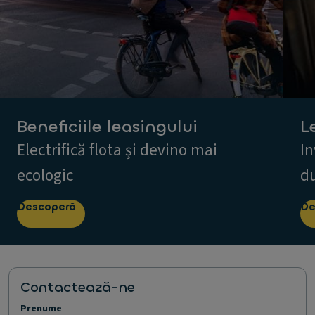
Beneficiile leasingului
L
Electrifică flota și devino mai
In
ecologic
du
Descoperă
De
Contactează-ne
Prenume