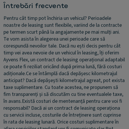
Întrebări frecvente
Pentru cât timp pot închiria un vehicul?
Perioadele
noastre de leasing sunt flexibile, variind de la contracte
pe termen scurt până la angajamente pe mai mulți ani.
Te vom asista în alegerea unei perioade care să
corespundă nevoilor tale. Dacă nu ești decis pentru cât
timp vei avea nevoie de un vehicul în leasing, îți oferim
Ayvens Flex, un contract de leasing operațional adaptabil
ce poate fi reziliat oricând după prima lună, fără costuri
adiționale.
Ce se întâmplă dacă depășesc kilometrajul
anticipat?
Dacă depășești kilometrajul agreat, pot exista
taxe suplimentare. Cu toate acestea, ne propunem să
fim transparenți și să discutăm cu tine eventualele taxe,
în avans.
Există costuri de mentenanță pentru care voi fi
responsabil?
Dacă ai un contract de leasing operaționa
cu servicii incluse, costurile de întreținere sunt cuprinse
în rata de leasing lunară. Orice costuri suplimentare în
afara serviciilor standard vor fi comunicate clar.
Pot