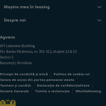
e
f
t
-
Mașina mea în leasing
o
e
m
r
r
a
m
-
Despre noi
i
a
u
l
ț
l
i
i
A
n
i
Ayvens
y
f
d
v
o
AFI Lakeview Building
e
e
r
s
Str. Barbu Văcărescu, nr. 301-311, etajele 12 & 13
n
m
p
s
Sector 2
a
r
p
București, România
ț
e
r
i
o
i
i
f
Principii de conduită și etică
Politica de cookie-uri
n
a
e
e
Cerere de acces din partea persoanei vizate
c
r
-
Termeni și condiții
Declarație de confidențialitate
t
t
m
u
Societe Generale
Trimite o reclamație
Whistleblowing
e
a
a
l
i
l
e
l
i