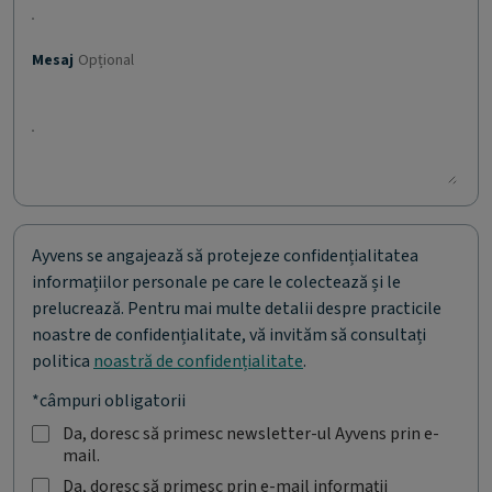
Mesaj
Opțional
Ayvens se angajează să protejeze confidențialitatea
informațiilor personale pe care le colectează și le
prelucrează. Pentru mai multe detalii despre practicile
noastre de confidențialitate, vă invităm să consultați
politica
noastră de confidențialitate
.
*câmpuri obligatorii
Da, doresc să primesc newsletter-ul Ayvens prin e-
mail.
D
a
Da, doresc să primesc prin e-mail informații