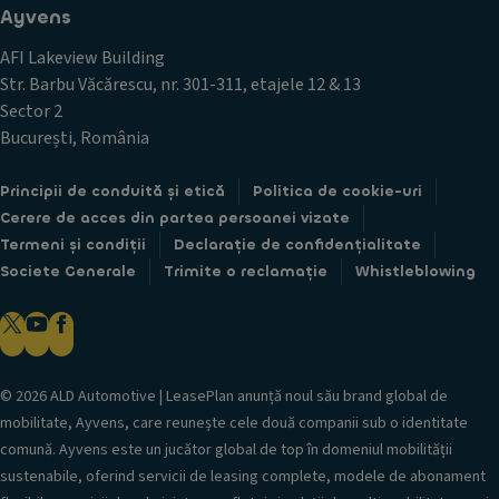
n
i
Ayvens
y
f
d
v
o
AFI Lakeview Building
e
e
r
s
Str. Barbu Văcărescu, nr. 301-311, etajele 12 & 13
n
m
p
s
Sector 2
a
r
p
București, România
ț
e
r
i
o
i
i
f
Principii de conduită și etică
Politica de cookie-uri
n
a
e
e
Cerere de acces din partea persoanei vizate
c
r
-
Termeni și condiții
Declarație de confidențialitate
t
t
m
u
Societe Generale
Trimite o reclamație
Whistleblowing
e
a
a
l
i
l
e
l
i
s
.
z
p
Opțional
a
e
© 2026 ALD Automotive | LeasePlan anunță noul său brand global de
t
c
mobilitate, Ayvens, care reunește cele două companii sub o identitate
e
i
comună. Ayvens este un jucător global de top în domeniul mobilității
d
a
e
sustenabile, oferind servicii de leasing complete, modele de abonament
l
s