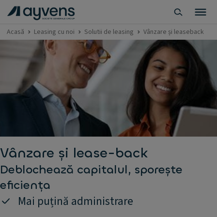
Acasă
Leasing cu noi
Solutii de leasing
Vânzare și leaseback
Vânzare și lease-back
Deblochează capitalul, sporește
eficiența
Mai puțină administrare