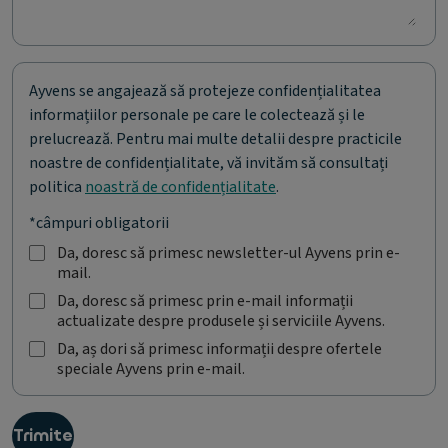
Ayvens se angajează să protejeze confidențialitatea
informațiilor personale pe care le colectează și le
prelucrează. Pentru mai multe detalii despre practicile
noastre de confidențialitate, vă invităm să consultați
politica
noastră de confidențialitate
.
*câmpuri obligatorii
Da, doresc să primesc newsletter-ul Ayvens prin e-
mail.
D
a
Da, doresc să primesc prin e-mail informații
,
actualizate despre produsele și serviciile Ayvens.
D
d
a
Da, aș dori să primesc informații despre ofertele
o
,
speciale Ayvens prin e-mail.
D
r
d
a
e
o
,
s
r
a
c
Trimite
e