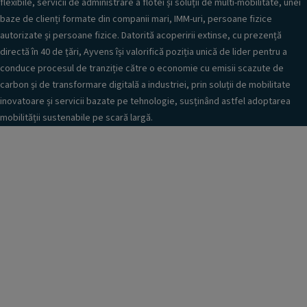
flexibile, servicii de administrare a flotei și soluții de multi-mobilitate, unei
e
p
A
baze de clienți formate din companii mari, IMM-uri, persoane fizice
r
y
autorizate și persoane fizice. Datorită acoperirii extinse, cu prezență
e
v
directă în 40 de țări, Ayvens își valorifică poziția unică de lider pentru a
p
e
r
conduce procesul de tranziție către o economie cu emisii scazute de
n
o
carbon și de transformare digitală a industriei, prin soluții de mobilitate
s
d
p
inovatoare și servicii bazate pe tehnologie, susținând astfel adoptarea
u
r
mobilității sustenabile pe scară largă.
s
i
e
n
l
e
e
-
ș
m
i
a
s
i
e
l
r
.
v
Opțional
i
c
i
i