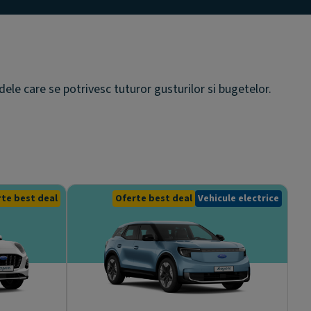
ele care se potrivesc tuturor gusturilor si bugetelor.
te best deal
Oferte best deal
Vehicule electrice