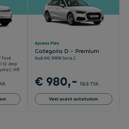
Ayvens Flex
Categoria D - Premium
/ Ford
Audi A4/ BMW Seria 2
l U/ Jeep
yota C-HR
€ 980,-
TVA
fără TVA
ism
Vezi acest autoturism