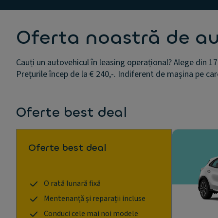
Oferta noastră de a
Cauți un autovehicul în leasing operațional? Alege din 17
Prețurile încep de la € 240,-. Indiferent de mașina pe car
Oferte best deal
Oferte best deal
O rată lunară fixă
Mentenanță și reparații incluse
Conduci cele mai noi modele