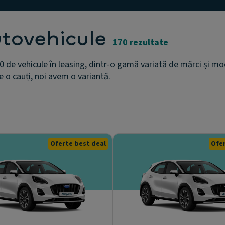
utovehicule
170 rezultate
0 de vehicule în leasing, dintr-o gamă variată de mărci și mod
e o cauți, noi avem o variantă.
Oferte best deal
Ofer