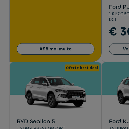
Ford P
1.0 ECOB
DCT
€ 3
Află mai multe
Ve
Oferte best deal
BYD Sealion 5
Ford K
1.5 DM-I PHEV COMFORT
2.5 DURA