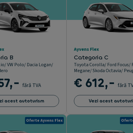
ex
Ayvens Flex
ria B
Categoria C
lio/ VW Polo/ Dacia Logan/
Toyota Corolla/ Ford Focus/
dero
Megane/ Skoda Octavia/ Peu
57,-
€ 612,-
fără TVA
fără T
zi acest autoturism
Vezi acest autotur
Oferte Ayvens Flex
Ofert