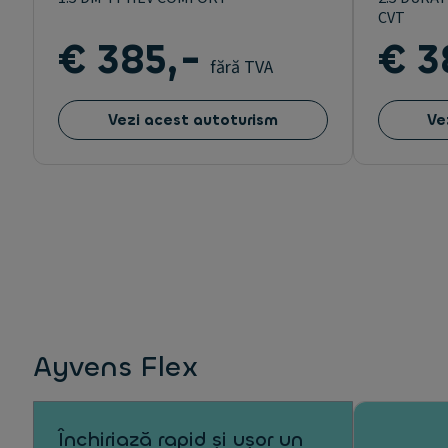
CVT
€ 385,-
€ 3
fără TVA
Vezi acest autoturism
Ve
Ayvens Flex
Închiriază rapid și ușor un