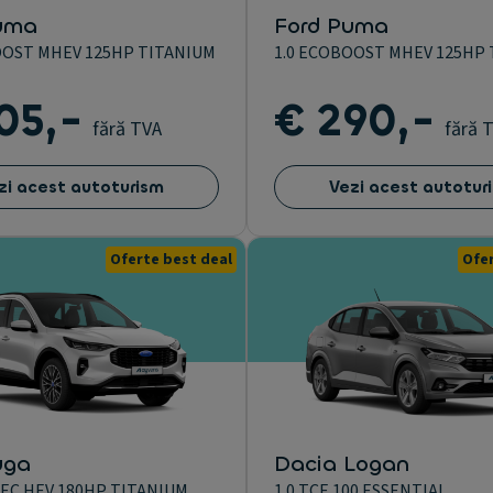
uma
Ford Puma
OOST MHEV 125HP TITANIUM
1.0 ECOBOOST MHEV 125HP
05,-
€ 290,-
fără TVA
fără 
zi acest autoturism
Vezi acest autotur
Oferte best deal
Ofer
uga
Dacia Logan
TEC HEV 180HP TITANIUM
1.0 TCE 100 ESSENTIAL