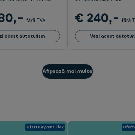
80,-
€ 240,-
fără TVA
fără 
zi acest autoturism
Vezi acest autotur
Afișează mai multe
Oferte Ayvens Flex
Ofert