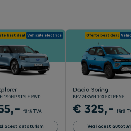
rte best deal
Vehicule electrice
Oferte best deal
Vehic
plorer
Dacia Spring
H 190HP STYLE RWD
BEV 24KWH 100 EXTREME
55,-
€ 325,-
fără TVA
fără T
zi acest autoturism
Vezi acest autotur