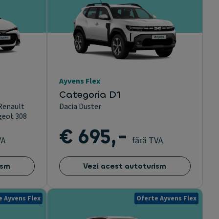
Ayvens Flex
Categoria D1
 Renault
Dacia Duster
geot 308
€ 695,-
VA
fără TVA
ism
Vezi acest autoturism
e Ayvens Flex
Oferte Ayvens Flex