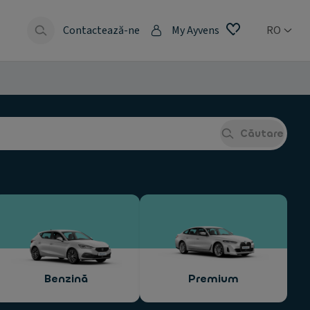
e
Contactează-ne
My Ayvens
RO
Căutare
Benzină
Premium