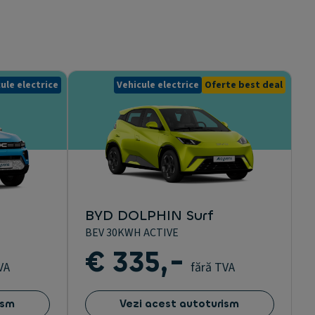
ule electrice
Vehicule electrice
Oferte best deal
BYD DOLPHIN Surf
BEV 30KWH ACTIVE
€ 335,-
VA
fără TVA
ism
Vezi acest autoturism