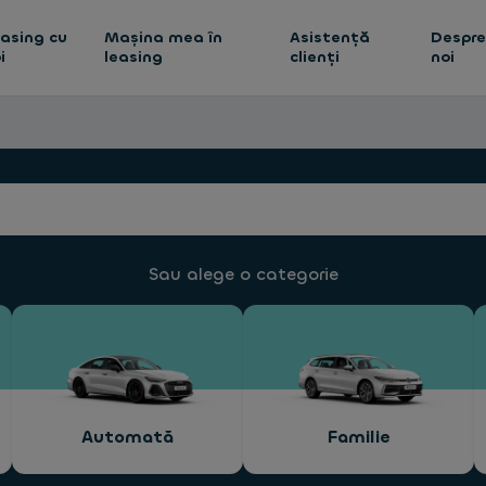
asing cu
Mașina mea în
Asistență
Despr
i
leasing
clienți
noi
Sau alege o categorie
Automată
Familie