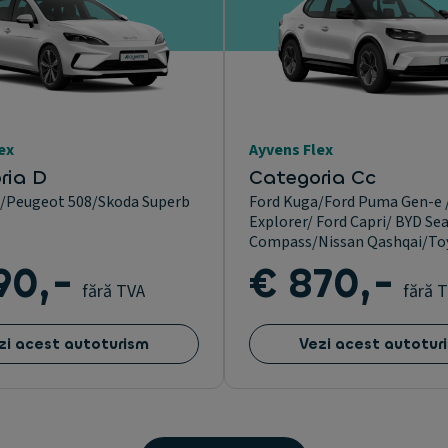
ex
Ayvens Flex
ria D
Categoria Cc
5/Peugeot 508/Skoda Superb
Ford Kuga/Ford Puma Gen-e 
Explorer/ Ford Capri/ BYD Sea
Compass/Nissan Qashqai/To
90,-
€ 870,-
fără TVA
fără 
zi acest autoturism
Vezi acest autotur