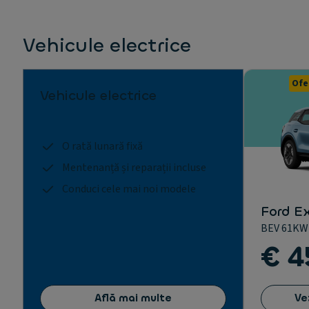
Vehicule electrice
Ofe
Vehicule electrice
O rată lunară fixă
Mentenanță și reparații incluse
Conduci cele mai noi modele
Ford Ex
BEV 61KW
€ 4
Află mai multe
Ve