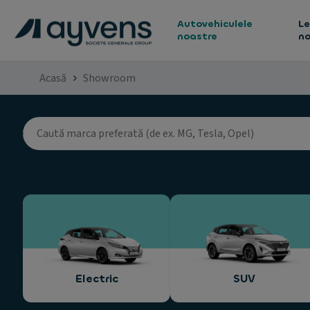
Autovehiculele
Le
noastre
no
Acasă
Showroom
Electric
SUV