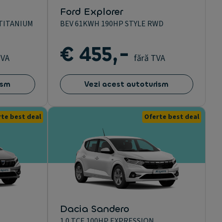
Ford Explorer
 TITANIUM
BEV 61KWH 190HP STYLE RWD
€ 455,-
TVA
fără TVA
ism
Vezi acest autoturism
te best deal
Oferte best deal
Dacia Sandero
1.0 TCE 100HP EXPRESSION