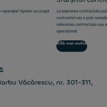
o reparație? Ayvens se ocupă
La expirarea contractului poț
contractul sau o poți cumpăr
reînnoirea contractului sau ac
operațional.
Află mai multe
s
Barbu Văcărescu, nr. 301-311,