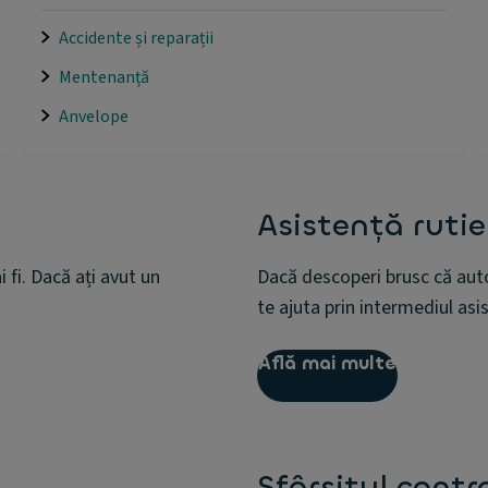
Accidente și reparații
Mentenanță
Anvelope
Asistență rutie
 fi. Dacă ați avut un
Dacă descoperi brusc că auto
te ajuta prin intermediul asist
Află mai multe
Sfârșitul contr