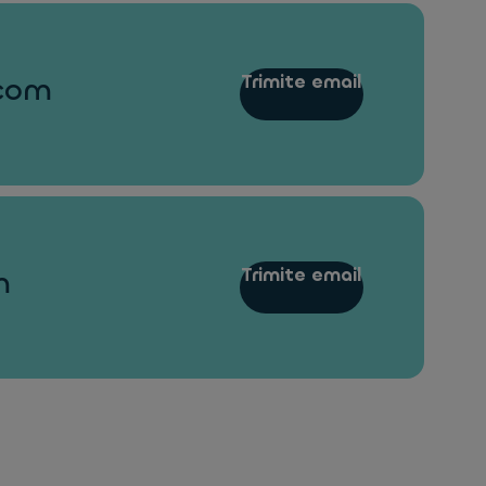
Trimite email
.com
Trimite email
m