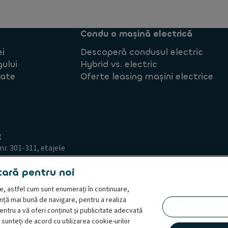
Condu o mașină electrică
ei
Descoperă condusul electric
gului
Hybrid vs. electric
tate
Oferte leasing mașini electrice
g
nr. 301-311, etajele
tară pentru noi
line, astfel cum sunt enumerați în continuare,
ență mai bună de navigare, pentru a realiza
pentru a vă oferi conținut și publicitate adecvată
sunteți de acord cu utilizarea cookie-urilor
 de acces din partea persoanei vizate
Termeni și condiții