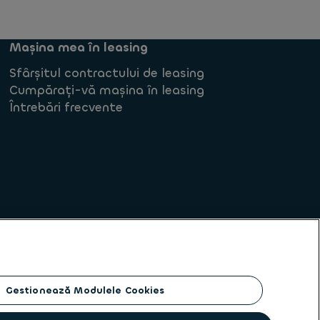
Mașina mea în leasing
Sfârșitul contractului de leasing
Cumpărați-vă mașina în leasing
Întrebări frecvente
Gestionează Modulele Cookies