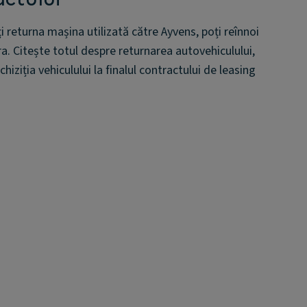
i returna mașina utilizată către Ayvens, poți reînnoi
a. Citește totul despre returnarea autovehiculului,
hiziția vehiculului la finalul contractului de leasing