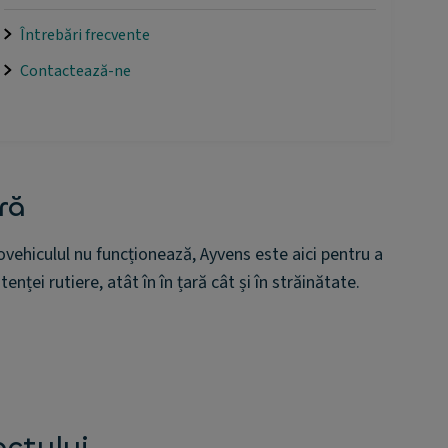
Întrebări frecvente
Contactează-ne
ră
vehiculul nu funcționează, Ayvens este aici pentru a
enței rutiere, atât în în țară cât și în străinătate.
actului