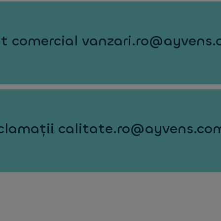
 comercial vanzari.ro@ayvens
reclamații calitate.ro@ayvens.co