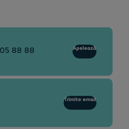
Apelează
405 88 88
Trimite email