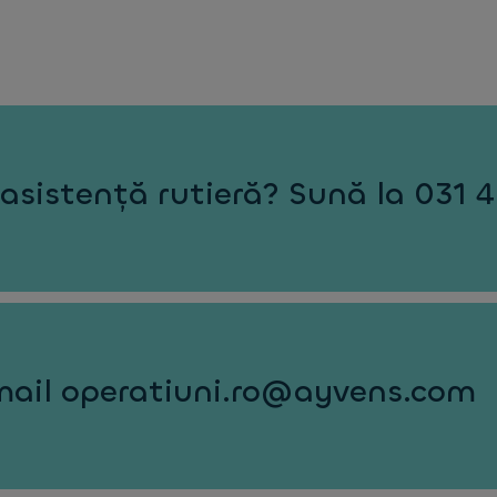
 asistență rutieră? Sună la 031 
mail operatiuni.ro@ayvens.com