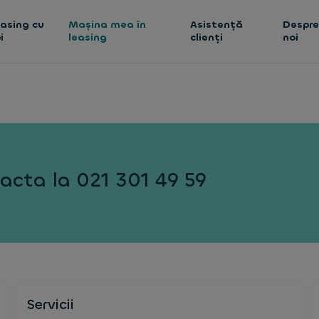
asing cu
Mașina mea în
Asistență
Despr
i
leasing
clienți
noi
acta la 021 301 49 59
Servicii