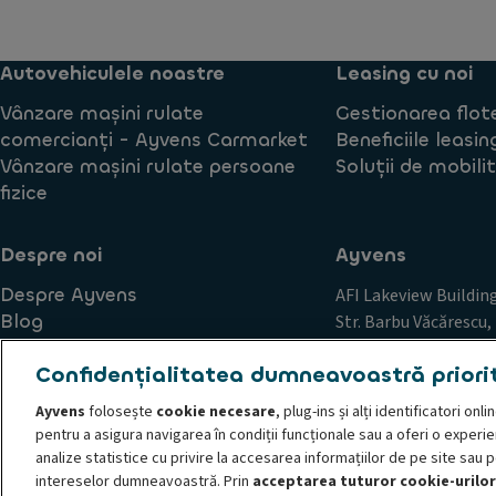
Autovehiculele noastre
Leasing cu noi
Vânzare mașini rulate
Gestionarea flot
comercianți - Ayvens Carmarket
Beneficiile leasin
Vânzare mașini rulate persoane
Soluții de mobili
fizice
Despre noi
Ayvens
Despre Ayvens
AFI Lakeview Buildin
Blog
Str. Barbu Văcărescu, 
Carieră
12 & 13
Confidențialitatea dumneavoastră priori
Sector 2
București, România
Ayvens
folosește
cookie necesare
, plug-ins și alți identificatori on
pentru a asigura navigarea în condiții funcționale sau a oferi o experi
analize statistice cu privire la accesarea informațiilor de pe site sau 
intereselor dumneavoastră. Prin
acceptarea tuturor cookie-urilor
Principii de conduită și etică
Politica de cookie-uri
Cerere