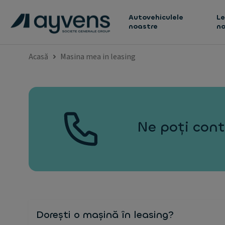
Autovehiculele
Le
noastre
no
Acasă
Masina mea in leasing
Ne poți cont
Dorești o mașină în leasing?