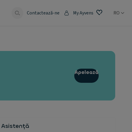
e
Contactează-ne
My Ayvens
RO
Apelează
Asistență