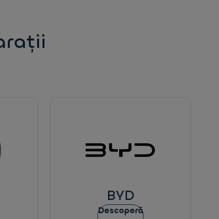
arații
BYD
Descoperă