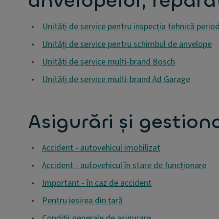
anvelopelor, reparați
•
Unități de service pentru inspecția tehnică perio
•
Unități de service pentru schimbul de anvelope
•
Unități de service multi-brand Bosch
•
Unități de service multi-brand Ad Garage
Asigurări și gestio
•
Accident - autovehicul imobilizat
•
Accident - autovehicul în stare de funcționare
•
Important - în caz de accident
•
Pentru iesirea din țară
•
Condiții generale de asigurare