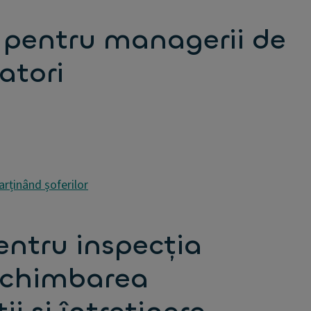
e pentru managerii de
zatori
arținând șoferilor
entru inspecția
 schimbarea