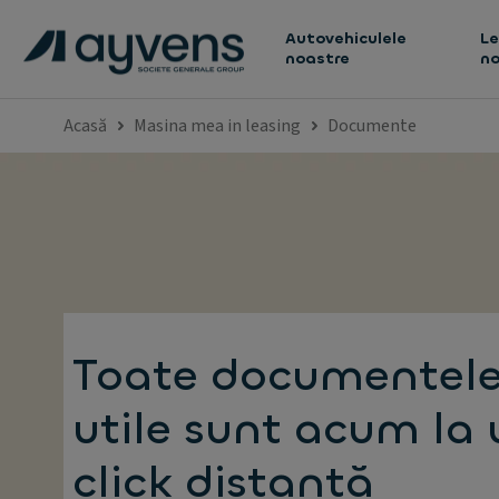
Autovehiculele
Le
noastre
no
Acasă
Masina mea in leasing
Documente
Toate documentel
utile sunt acum la 
click distanță