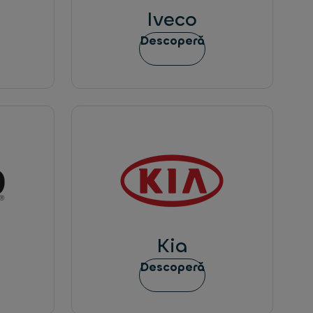
Iveco
Descoperă
Kia
Descoperă