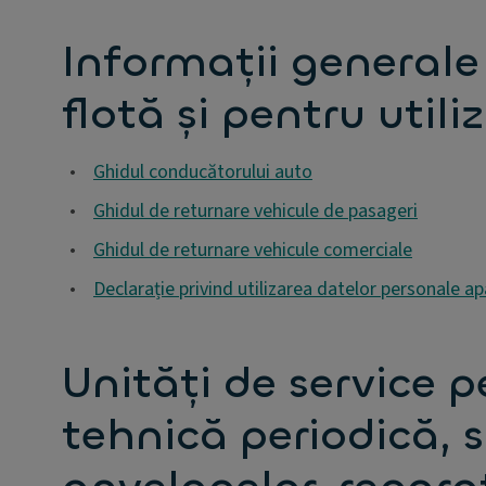
Informații general
flotă și pentru utili
•
Ghidul conducătorului auto
•
Ghidul de returnare vehicule de pasageri
•
Ghidul de returnare vehicule comerciale
•
Declarație privind utilizarea datelor personale ap
Unități de service p
tehnică periodică,