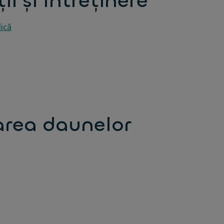
i și întreținere
dică
narea daunelor