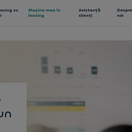
asing cu
Mașina mea în
Asistență
Despr
i
leasing
clienți
noi
e
un