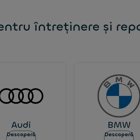
entru întreținere și rep
Audi
BMW
Descoperă
Descoperă