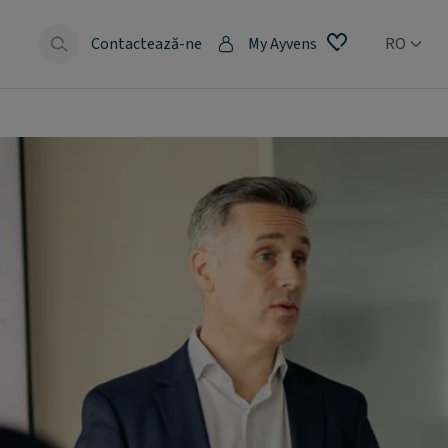
e
Contactează-ne
My Ayvens
RO