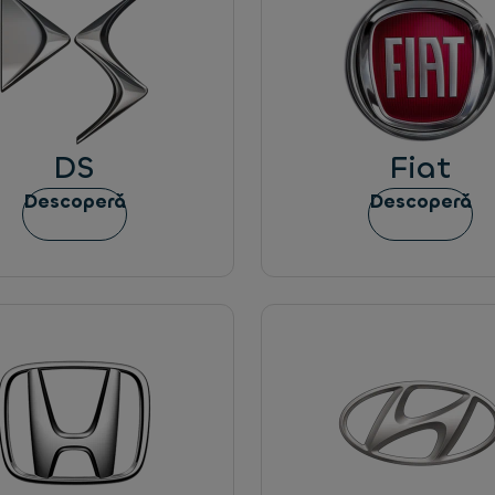
DS
Fiat
Descoperă
Descoperă