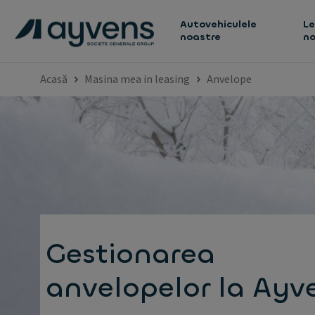
Autovehiculele
Le
noastre
no
Acasă
Masina mea in leasing
Anvelope
Gestionarea
anvelopelor la Ayv