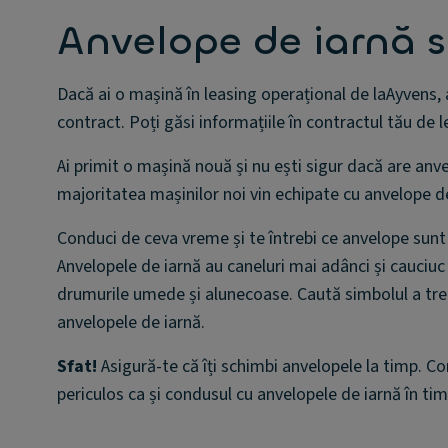
Anvelope de iarnă 
Dacă ai o mașină în leasing operațional de laAyvens, a
contract. Poți găsi informațiile în contractul tău de l
Ai primit o mașină nouă și nu ești sigur dacă are anve
majoritatea mașinilor noi vin echipate cu anvelope de v
Conduci de ceva vreme și te întrebi ce anvelope sunt 
Anvelopele de iarnă au caneluri mai adânci și cauciu
drumurile umede și alunecoase. Caută simbolul a trei
anvelopele de iarnă.
Sfat!
Asigură-te că îți schimbi anvelopele la timp. Co
periculos ca și condusul cu anvelopele de iarnă în timp