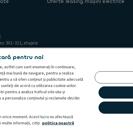
tate
Oferte leasing mașini electrice
g
nr. 301-311, etajele
tară pentru noi
line, astfel cum sunt enumerați în continuare,
ență mai bună de navigare, pentru a realiza
pentru a vă oferi conținut și publicitate adecvată
sunteți de acord cu utilizarea cookie-urilor
 de acces din partea persoanei vizate
Termeni și condiții
tri pentru a analiza traficul site-ului și
 o reclamație
Whistleblowing
 a personaliza conținutul și reclamele din/din
ate, Ayvens, care reunește cele două companii sub o identitate comună. Ay
ament flexibile, servicii de administrare a flotei și soluții de multi-mobilit
n orice moment. Acest lucru nu afectează
rii extinse, cu prezență directă în 40 de țări, Ayvens își valorifică poziția 
 multe informații, citiți
politica noastră
gitală a industriei, prin soluții de mobilitate inovatoare și servicii bazate