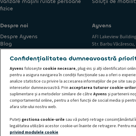
Vânzare mașini rulate persoane
Soluții de mobili
fizice
Despre noi
Ayvens
Despre Ayvens
AFI Lakeview Buildin
Blog
Str. Barbu Văcărescu, 
Carieră
12 & 13
Confidențialitatea dumneavoastră priori
Sector 2
București, România
Ayvens
folosește
cookie necesare
, plug-ins și alți identificatori on
pentru a asigura navigarea în condiții funcționale sau a oferi o experi
analize statistice cu privire la accesarea informațiilor de pe site sau 
intereselor dumneavoastră. Prin
acceptarea tuturor cookie-urilor
Principii de conduită și etică
Politica de cookie-uri
Cerere
suplimentare și a metodelor similare de către
Ayvens
și partenerii noș
Declarație de confidențialitate
Societe Generale
Trimite
comportamentul online, pentru a oferi funcții de social media și pentru
© 2026 ALD Automotive | LeasePlan anunță noul său brand global de mobilit
afara site-ului nostru web.
mobilității sustenabile, oferind servicii de leasing complete, modele de abon
Puteți
gestiona cookie-urile
sau vă puteți retrage consimțământul î
mari, IMM-uri, persoane fizice autorizate și persoane fizice. Datorită acoperi
legalitatea utilizării acestor cookie-uri înainte de retragere. Pentru mai
tranziție către o economie cu emisii scazute de carbon și de transformare di
privind modulele cookie
mobilității sustenabile pe scară largă.