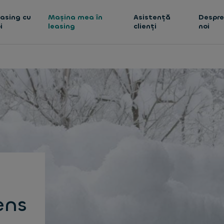
asing cu
Mașina mea în
Asistență
Despr
i
leasing
clienți
noi
ens