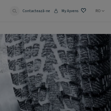
e
Contactează-ne
My Ayvens
RO