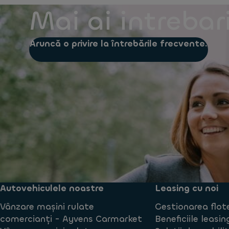
Mai ai intrebar
Aruncă o privire la întrebările frecvente.
Autovehiculele noastre
Leasing cu noi
Vânzare mașini rulate
Gestionarea flot
comercianți - Ayvens Carmarket
Beneficiile leasin