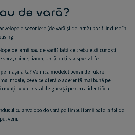
sau de vară?
nvelopele sezoniere (de vară și de iarnă) pot fi incluse în
easing.
lope de iarnă sau de vară? Iată ce trebuie să cunoști:
ară, chiar și iarna, dacă nu ți s-a spus altfel.
pe mașina ta? Verifica modelul benzii de rulare.
c mai moale, ceea ce oferă o aderență mai bună pe
 munți cu un cristal de gheață pentru a identifica
ndusul cu anvelope de vară pe timpul iernii este la fel de
ul verii.