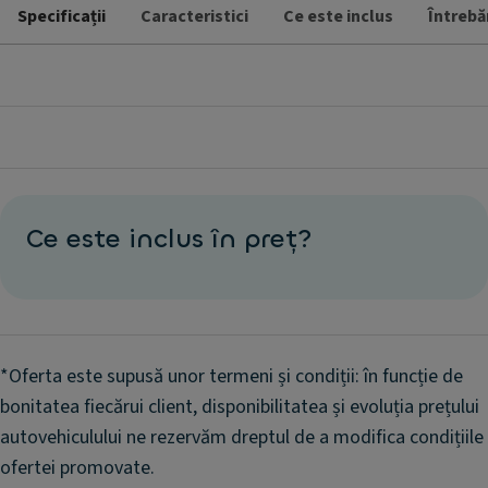
Specificații
Caracteristici
Ce este inclus
Întrebă
Ce este inclus în preț?
*Oferta este supusă unor termeni și condiții: în funcție de
bonitatea fiecărui client, disponibilitatea și evoluția prețului
autovehiculului ne rezervăm dreptul de a modifica condițiile
ofertei promovate.