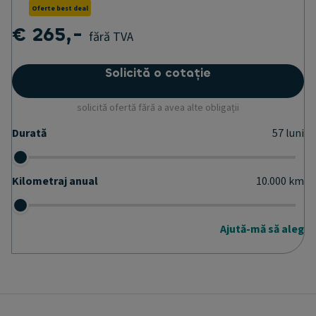
Oferte best deal
€ 265,-
fără TVA
Solicită o cotație
solicită ofertă fără a avea alte obligații
Durată
57
luni
Kilometraj anual
10.000
km
Ajută-mă să aleg