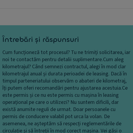
Întrebări și răspunsuri
Cum funcționeză tot procesul?
Tu ne trimiți solicitarea, iar
noi te contactăm pentru detalii suplimentare.
Cum aleg
kilometrajul?
Când semnezi contractul, alegi în mod clar
kilometrajul anual și durata perioadei de leasing. Dacă în
timpul parteneriatului observăm o abateri de kilometraj,
îți putem oferi recomandări pentru ajustarea acestuia.
Ce
este permis și ce nu este permis cu mașina în leasing
operațional pe care o utilizezi?
Nu suntem dificili, dar
există anumite reguli de urmat. Doar persoanele cu
permis de conducere valabil pot urca la volan. De
asemenea, ne așteptăm să respecți reglementările de
circulație și să întreții în mod corect mașina. Vei găsi o