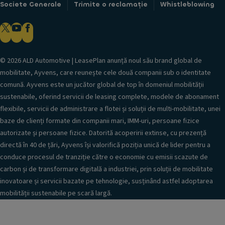
Societe Generale
Trimite o reclamație
Whistleblowing
© 2026 ALD Automotive | LeasePlan anunță noul său brand global de
mobilitate, Ayvens, care reunește cele două companii sub o identitate
comună. Ayvens este un jucător global de top în domeniul mobilității
sustenabile, oferind servicii de leasing complete, modele de abonament
flexibile, servicii de administrare a flotei și soluții de multi-mobilitate, unei
baze de clienți formate din companii mari, IMM-uri, persoane fizice
autorizate și persoane fizice. Datorită acoperirii extinse, cu prezență
directă în 40 de țări, Ayvens își valorifică poziția unică de lider pentru a
conduce procesul de tranziție către o economie cu emisii scazute de
carbon și de transformare digitală a industriei, prin soluții de mobilitate
inovatoare și servicii bazate pe tehnologie, susținând astfel adoptarea
mobilității sustenabile pe scară largă.