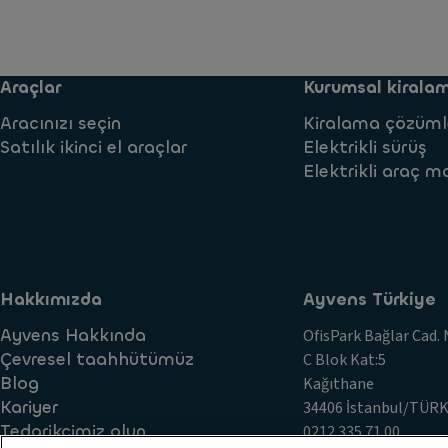
Araçlar
Kurumsal kirala
Aracınızı seçin
Kiralama çözüml
Satılık ikinci el araçlar
Elektrikli sürüş
Elektrikli araç ma
Hakkımızda
Ayvens Türkiye
Ayvens Hakkında
OfisPark Bağlar Cad. 
Çevresel taahhütümüz
C Blok Kat:5
Blog
Kağıthane
Kariyer
34406 İstanbul/TÜRK
Tedarikçimiz olun
0212 335 71 00