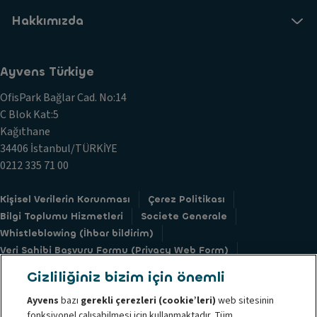
Hakkımızda
Ayvens Türkiye
OfisPark Bağlar Cad. No:14
C Blok Kat:5
Kağıthane
34406 İstanbul/TÜRKİYE
0212 335 71 00
Kişisel Verilerin Korunması
Çerez Politikası
Bilgi Toplumu Hizmetleri
Societe Generale
Whistleblowing (İhbar bildirim)
Veri Sahibi Başvuru Formu (Privacy Web Form)
Grup Davranış Kodu
Yolsuzlukla Mücadele Kodu
Gizliliğiniz bizim için önemli
Kullanım Koşulları
Şikayet Yönetim Politikamız
Ayvens
bazı
gerekli çerezleri (cookie’leri)
web sitesinin
fonksiyonel çalışabilmesi için kullanmaktadır. Tüm