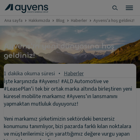
Ana sayfa
Hakkımızda
Blog
Haberler
Ayvens'a hoş geldiniz!
Ayvens'ın yeni dünyasına hoş
geldiniz!
1 dakika okuma süresi
Haberler
İşte karşınızda #Ayvens! #ALD Automotive ve
#LeasePlan’i tek bir ortak marka altında birleştiren yeni
küresel mobilite markamız #Ayvens’ın lansmanını
yapmaktan mutluluk duyuyoruz!
Yeni markamız şirketimizin sektördeki benzersiz
konumunu tanımlıyor, bizi pazarda farklı kılan noktalara
ve müşterilerimiz için yarattığımız değere vurgu yapan