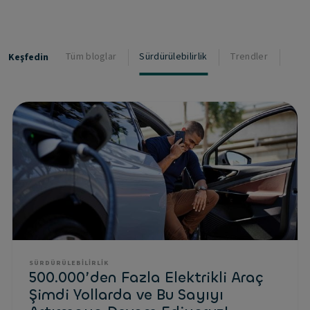
Tüm bloglar
Sürdürülebilirlik
Trendler
Habe
Keşfedin
SÜRDÜRÜLEBILIRLIK
500.000’den Fazla Elektrikli Araç
Şimdi Yollarda ve Bu Sayıyı