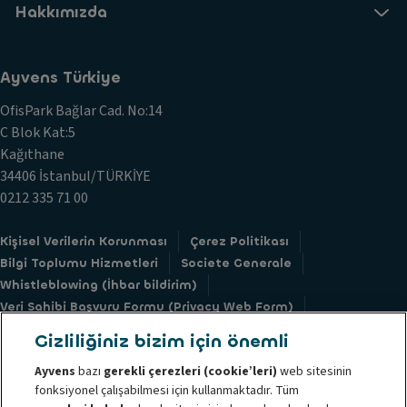
Hakkımızda
Ayvens Türkiye
OfisPark Bağlar Cad. No:14
C Blok Kat:5
Kağıthane
34406 İstanbul/TÜRKİYE
0212 335 71 00
Kişisel Verilerin Korunması
Çerez Politikası
Bilgi Toplumu Hizmetleri
Societe Generale
Whistleblowing (İhbar bildirim)
Veri Sahibi Başvuru Formu (Privacy Web Form)
Grup Davranış Kodu
Yolsuzlukla Mücadele Kodu
Gizliliğiniz bizim için önemli
Kullanım Koşulları
Şikayet Yönetim Politikamız
Ayvens
bazı
gerekli çerezleri (cookie’leri)
web sitesinin
fonksiyonel çalışabilmesi için kullanmaktadır. Tüm