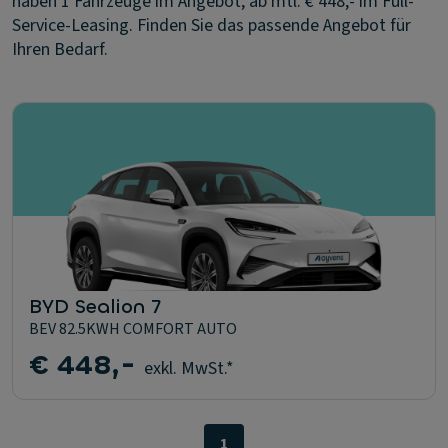
haben 1 Fahrzeuge im Angebot, ab mtl. € 448,- im Full-
Service-Leasing. Finden Sie das passende Angebot für
Ihren Bedarf.
BYD Sealion 7
BEV 82.5KWH COMFORT AUTO
€ 448,-
exkl. MwSt.*
1