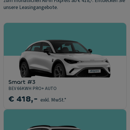
zum monatlichen All-in Fixpreis ab € 418,-. Entdecken Sie
unsere Leasingangebote.
Smart #3
BEV 66KWH PRO+ AUTO
€ 418,-
exkl. MwSt.*