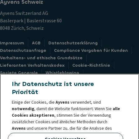
Ayvens Schweiz
Ayvens Switzerland AG
Baslerpark | Baslerstrasse 60
8048 Zürich, Schweiz
Impressum
AGB
Datenschutzerklärung
Datenschutzanfrage
Compliance Vorgaben für Kunden
Verhaltens- und ethische Grundsätze
Lieferanten Verhaltenskodex
Cookie-Richtlinie
Societe Generale
Whistleblowing
Barrierefreiheit: nicht konform
Feedback Formular
Ihr Datenschutz ist unsere
Priorität
Einige der Cookies, die
Ayvens
verwendet, sind
notwendig
, damit die Website funktioniert. Wenn Sie
alle
© 2026 Ayvens ist ein führender globaler Anbieter nachhaltiger Mobilität
Cookies akzeptieren
, stimmen Sie der Verwendung
zusätzlicher Cookies und ähnlicher Methoden durch
und bietet Full-Service-Leasing, flexible Abonnementdienste,
Ayvens
und unsere Partner zu, die für die Analyse des
Fuhrparkmanagementdienste und Multi-Mobilitätslösungen für
Website-Traffic und des Online-Verhaltens sowie für die
Grossunternehmen, KMUs, Fachleute und Privatpersonen. Mit der