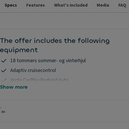
samt feil i annonsen.
Specs
Features
What's included
Media
FAQ
The offer includes the following
equipment
18 tommers sommer- og vinterhjul
Adaptiv cruisecontrol
Apple CarPlay/Android Auto
Show more
Klimaanlegg
LED baklys med dynamisk blinklys
LED hovedlys
Lys- og regnsensor
Metallic lakk