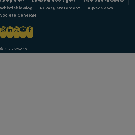
Complaints
Personal data rights
Term and condition
Whistleblowing
Privacy statement
Ayvens corp
Societe Generale
© 2026 Ayvens