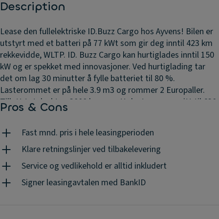
Description
Lease den fullelektriske ID.Buzz Cargo hos Ayvens! Bilen er
utstyrt med et batteri på 77 kWt som gir deg inntil 423 km
rekkevidde, WLTP. ID. Buzz Cargo kan hurtiglades inntil 150
kW og er spekket med innovasjoner. Ved hurtiglading tar
det om lag 30 minutter å fylle batteriet til 80 %.
Lasterommet er på hele 3.9 m3 og rommer 2 Europaller.
Tillatt totalvekt er 3000 kg og nyttelasten er oppgitt til 630
Pros & Cons
kg. Topphengslet bakluke er standard, men bilen er også
tilgjengelig med sidehengslede bakdører og 3 seter foran.
Fast mnd. pris i hele leasingperioden
LED-lys er standard sammen med en digital cockpit laget
for fremtiden. Tilhengerfeste trekker 1000 kg og bilen er i
Klare retningslinjer ved tilbakelevering
tillegg godkjent for taklast opptil 100 kg. Ønsker du deg
Service og vedlikehold er alltid inkludert
fremtidens varebil er den nå endelig å få tak i! Avbildet
Signer leasingavtalen med BankID
modell kan avvike fra tilbudet. Det er mulig å endre både
innskudd, kjørelengde og periode om ønskelig. Vi tar
forbehold om endring i bilprisen og avgifter fra produsent,