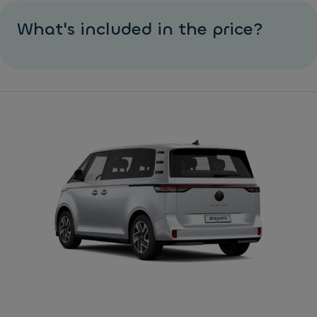
Multifunksjonskamera
What's included in the price?
Multifunksjonsratt
Navigasjon Discover Pro
Områdebelysning
Parkeringssensorer foran og bak
Skillevegg med vindu og gjennomlastingsluke
Skyvedør begge sider
Tilhengerfeste
Tregulv i varerom