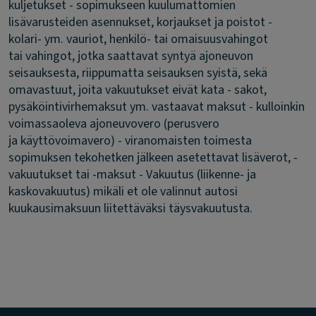
kuljetukset - sopimukseen kuulumattomien
lisävarusteiden asennukset, korjaukset ja poistot -
kolari- ym. vauriot, henkilö- tai omaisuusvahingot
tai vahingot, jotka saattavat syntyä ajoneuvon
seisauksesta, riippumatta seisauksen syistä, sekä
omavastuut, joita vakuutukset eivät kata - sakot,
pysäköintivirhemaksut ym. vastaavat maksut - kulloinkin
voimassaoleva ajoneuvovero (perusvero
ja käyttövoimavero) - viranomaisten toimesta
sopimuksen tekohetken jälkeen asetettavat lisäverot, -
vakuutukset tai -maksut - Vakuutus (liikenne- ja
kaskovakuutus) mikäli et ole valinnut autosi
kuukausimaksuun liitettäväksi täysvakuutusta.