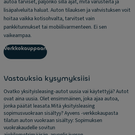
autoa tarviset, paljonko sillä ajat, mitä varusteita ja
lisäpalveluita haluat. Auton tilauksen ja vahvistuksen voit
hoitaa vaikka kotisohvalta, tarvitset vain
pankkitunnukset tai mobiilivarmenteen. Ei sen
vaikeampaa.
Verkkokauppaan
Vastauksia kysymyksiisi
Ovatko yksityisleasing-autot uusia vai käytettyjä?
Autot
ovat aina uusia. Olet ensimmäinen, joka ajaa autoa,
jonka päätät leasata.
Mitä yksityisleasing
sopimusvuokraan sisältyy?
Ayvens -verkkokaupasta
tilatun auton vuokraan sisältyy: Sopimuksen
vuokrakaudelle sovitun
ajokilometrimäärän, arvonlisäveron,