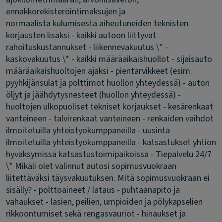
ennakkorekisteröintimaksujen ja
normaalista kulumisesta aiheutuneiden teknisten
korjausten lisäksi - kaikki autoon liittyvät
rahoituskustannukset - liikennevakuutus \* -
kaskovakuutus \* - kaikki määräaikaishuollot - sijaisauto
määräaikaishuoltojen ajaksi - pientarvikkeet (esim.
pyyhkijänsulat ja polttimot huollon yhteydessä) - auton
öljyt ja jäähdytysnesteet (huollon yhteydessä) -
huoltojen ulkopuoliset tekniset korjaukset - kesärenkaat
vanteineen - talvirenkaat vanteineen - renkaiden vaihdot
ilmoitetuilla yhteistyökumppaneilla - uusinta
ilmoitetuilla yhteistyökumppaneilla - katsastukset yhtiön
hyväksymissä katsastustoimipaikoissa - Tiepalvelu 24/7
\* Mikäli olet valinnut autosi sopimusvuokraan
liitettäväksi täysvakuutuksen.
Mitä sopimusvuokraan ei
sisälly?
- polttoaineet / lataus - puhtaanapito ja
vahaukset - lasien, peilien, umpioiden ja pölykapselien
rikkoontumiset sekä rengasvauriot - hinaukset ja