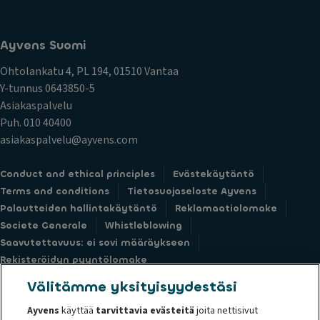
Ayvens Suomi
Ohtolankatu 4, PL 194, 01510 Vantaa
Y-tunnus 0643850-5
Asiakaspalvelu
Puh. 010 40400
asiakaspalvelu@ayvens.com
Conduct and ethical principles
Evästekäytäntö
Terms and conditions
Tietosuojaseloste Ayvens
Palautteiden hallintakäytäntö
Reklamaatiolomake
Societe Generale
Whistleblowing
Saavutettavuus: ei sovi määräykseen
Rekisteröidyn pyyntölomake
Välitämme yksityisyydestäsi
Ayvens
käyttää
tarvittavia evästeitä
joita nettisivut