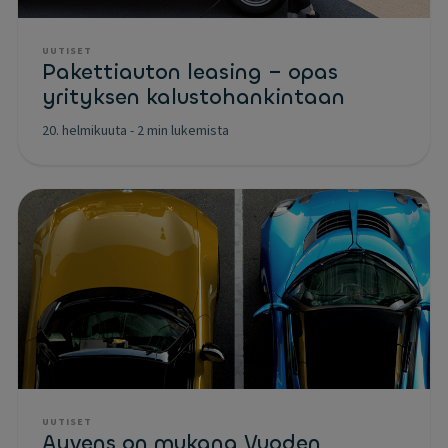
UUTISET
Pakettiauton leasing – opas
yrityksen kalustohankintaan
20. helmikuuta
-
2 min lukemista
UUTISET
Ayvens on mukana Vuoden