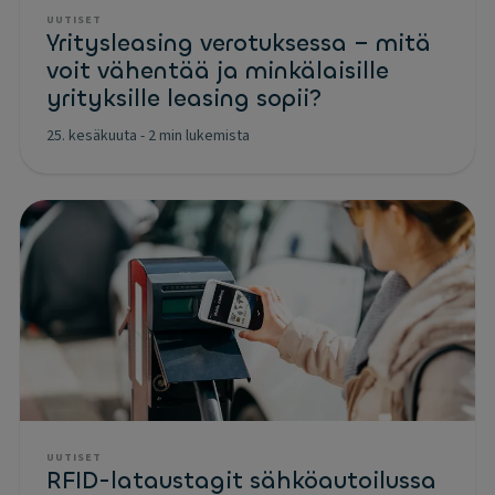
UUTISET
Yritysleasing verotuksessa – mitä
voit vähentää ja minkälaisille
yrityksille leasing sopii?
25. kesäkuuta
-
2 min lukemista
UUTISET
RFID-lataustagit sähköautoilussa