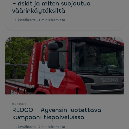
– riskit ja miten suojautua
väärinkäytöksiltä
12. kesäkuuta
-
1 min lukemista
UUTISET
REDGO – Ayvensin luotettava
kumppani tiepalveluissa
11. kesäkuuta
-
2 min lukemista