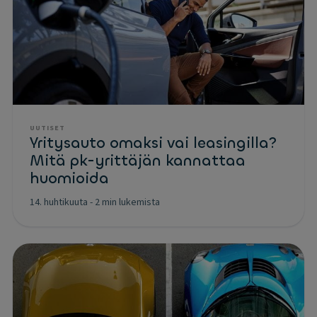
UUTISET
Yritysauto omaksi vai leasingilla?
Mitä pk-yrittäjän kannattaa
huomioida
14. huhtikuuta
-
2 min lukemista