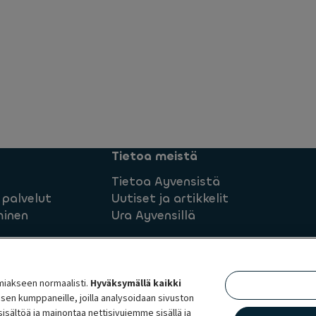
Tietoa meistä
Tietoa Ayvensistä
 palvelut
Uutiset ja artikkelit
minen
Ura Ayvensillä
imiakseen normaalisti.
Hyväksymällä kaikki
a sen kumppaneille, joilla analysoidaan sivuston
d conditions
Tietosuojaseloste Ayvens
Palautteiden hall
isältöä ja mainontaa nettisivujemme sisällä ja