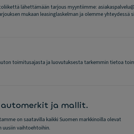
utoliikettä lähettämään tarjous myyntiimme: asiakaspalvel
rjouksen mukaan leasinglaskelman ja olemme yhteydessä si
ä auton toimitusajasta ja luovutuksesta tarkemmin tietoa toi
 automerkit ja mallit.
tamme on saatavilla kaikki Suomen markkinoilla olevat
n uusiin vaihtoehtoihin.