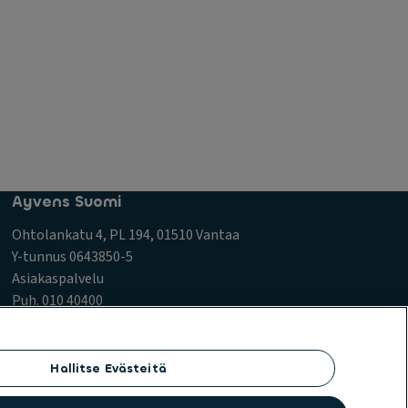
Ayvens Suomi
Ohtolankatu 4, PL 194, 01510 Vantaa
Y-tunnus 0643850-5
Asiakaspalvelu
Puh. 010 40400
asiakaspalvelu@ayvens.com
Hallitse Evästeitä
intakäytäntö