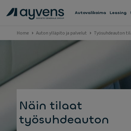
Autovalikoima
Leasing
Home
Auton ylläpito ja palvelut
Työsuhdeauton til
Näin tilaat
työsuhdeauton