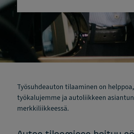
Työsuhdeauton tilaaminen on helppoa, 
työkalujemme ja autoliikkeen asiantunt
merkkiliikkeessä.
Auton tilaaminen hoituu nä