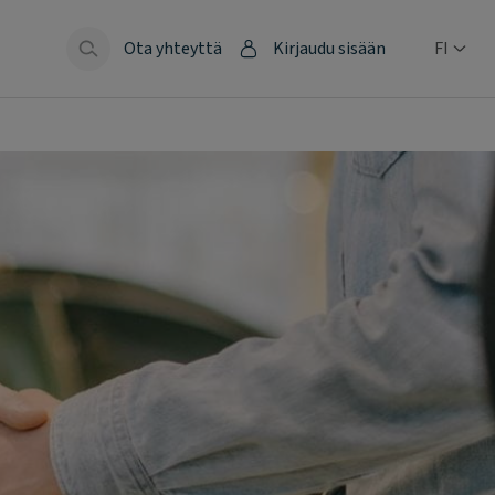
Ota yhteyttä
Kirjaudu sisään
FI