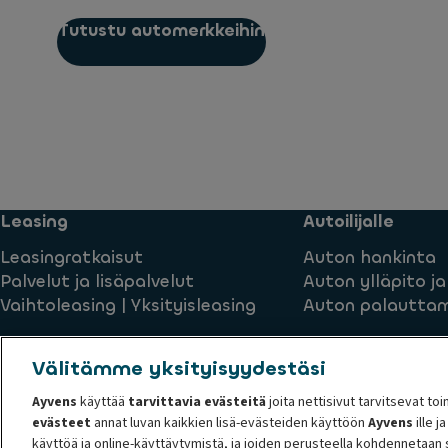
Tutustu automerkkeihin
Leasing
Autoilijalle
Leasingratkaisut
Auton hankinta
Palvelut ja lisäpalvelut
Auton ylläpito ja
Vaihtoleasing | Yksityisleasing
Auton palautta
Välitämme yksityisyydestäsi
Ayvens
käyttää
tarvittavia evästeitä
joita nettisivut tarvitsevat to
evästeet
annat luvan kaikkien lisä-evästeiden käyttöön
Ayvens
ille j
Conduct and ethical principles
Evästekäytäntö
Terms an
käyttöä ja online-käyttäytymistä, ja joiden perusteella kohdennetaan s