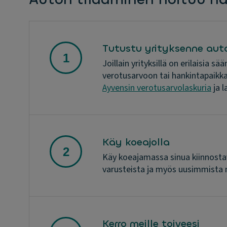
Tutustu yrityksenne auto
Joillain yrityksillä on erilaisia 
verotusarvoon tai hankintapaikkaan
Ayvensin verotusarvolaskuria
ja l
Käy koeajolla
Käy koeajamassa sinua kiinnostav
varusteista ja myös uusimmista ma
Kerro meille toiveesi