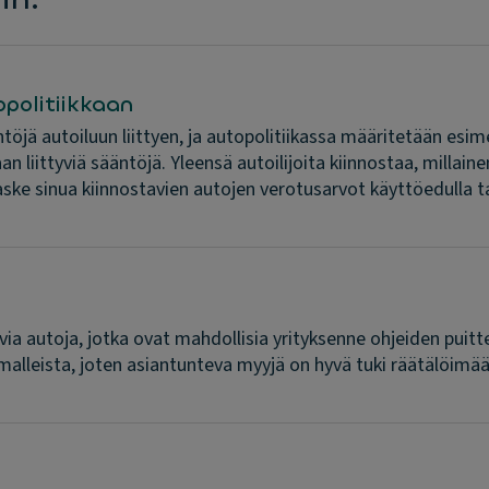
politiikkaan
sääntöjä autoiluun liittyen, ja autopolitiikassa määritetään es
 liittyviä sääntöjä. Yleensä autoilijoita kiinnostaa, millain
aske sinua kiinnostavien autojen verotusarvot käyttöedulla ta
ia autoja, jotka ovat mahdollisia yrityksenne ohjeiden puitte
lleista, joten asiantunteva myyjä on hyvä tuki räätälöimään 