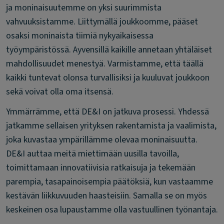
ja moninaisuutemme on yksi suurimmista
vahvuuksistamme. Liittymällä joukkoomme, pääset
osaksi moninaista tiimiä nykyaikaisessa
työympäristössä. Ayvensillä kaikille annetaan yhtäläiset
mahdollisuudet menestyä. Varmistamme, että täällä
kaikki tuntevat olonsa turvallisiksi ja kuuluvat joukkoon
sekä voivat olla oma itsensä.
Ymmärrämme, että DE&I on jatkuva prosessi. Yhdessä
jatkamme sellaisen yrityksen rakentamista ja vaalimista,
joka kuvastaa ympärillämme olevaa moninaisuutta.
DE&I auttaa meitä miettimään uusilla tavoilla,
toimittamaan innovatiivisia ratkaisuja ja tekemään
parempia, tasapainoisempia päätöksiä, kun vastaamme
kestävän liikkuvuuden haasteisiin. Samalla se on myös
keskeinen osa lupaustamme olla vastuullinen työnantaja.