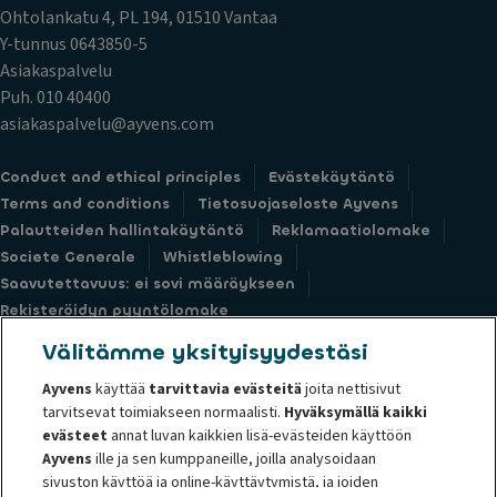
Ohtolankatu 4, PL 194, 01510 Vantaa
Y-tunnus 0643850-5
Asiakaspalvelu
Puh. 010 40400
asiakaspalvelu@ayvens.com
Conduct and ethical principles
Evästekäytäntö
Terms and conditions
Tietosuojaseloste Ayvens
Palautteiden hallintakäytäntö
Reklamaatiolomake
Societe Generale
Whistleblowing
Saavutettavuus: ei sovi määräykseen
Rekisteröidyn pyyntölomake
Välitämme yksityisyydestäsi
Ayvens
käyttää
tarvittavia evästeitä
joita nettisivut
tarvitsevat toimiakseen normaalisti.
Hyväksymällä kaikki
© 2026 Ayvens Group on yksi maailman johtavista kestävien
evästeet
annat luvan kaikkien lisä-evästeiden käyttöön
Ayvens
ille ja sen kumppaneille, joilla analysoidaan
liikkumisratkaisujen kumppaneista, joka tarjoaa täyden palvelun leasingia,
sivuston käyttöä ja online-käyttäytymistä, ja joiden
joustavia tilauspalveluita, autokannan hallintapalveluita ja erilaisia