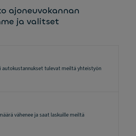
oko ajoneuvokannan
mme ja valitset
i autokustannukset tulevat meiltä yhteistyön
määrä vähenee ja saat laskuille meiltä