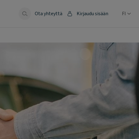
Ota yhteyttä
Kirjaudu sisään
FI