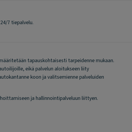
4/7 tiepalvelu.
t määritetään tapauskohtaisesti tarpeidenne mukaan.
utoilijoille, eikä palvelun aloitukseen liity
autokantanne koon ja valitsemienne palveluiden
tamiseen ja hallinnointipalveluun liittyen.