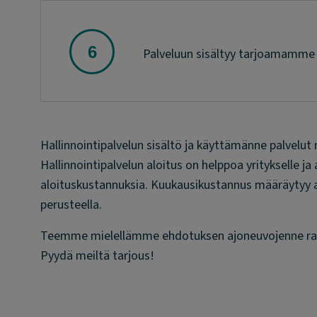
Palveluun sisältyy tarjoamamme 2
Hallinnointipalvelun sisältö ja käyttämänne palvelu
Hallinnointipalvelun aloitus on helppoa yritykselle ja a
aloituskustannuksia. Kuukausikustannus määräytyy 
perusteella.
Teemme mielellämme ehdotuksen ajoneuvojenne rahoit
Pyydä meiltä tarjous!