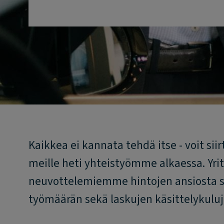
Kaikkea ei kannata tehdä itse - voit sii
meille heti yhteistyömme alkaessa. Yr
neuvottelemiemme hintojen ansiosta sek
työmäärän sekä laskujen käsittelykulu