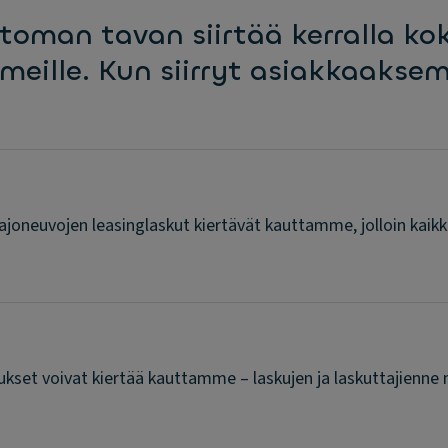
toman tavan siirtää kerralla k
t meille. Kun siirryt asiakkaakse
joneuvojen leasinglaskut kiertävät kauttamme, jolloin kaikk
ukset voivat kiertää kauttamme – laskujen ja laskuttajienne 