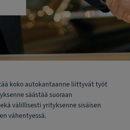
rtää koko autokantaanne liittyvät työt
ityksenne säästää suoraan
ä välillisesti yrityksenne sisäisen
jen vähentyessä.