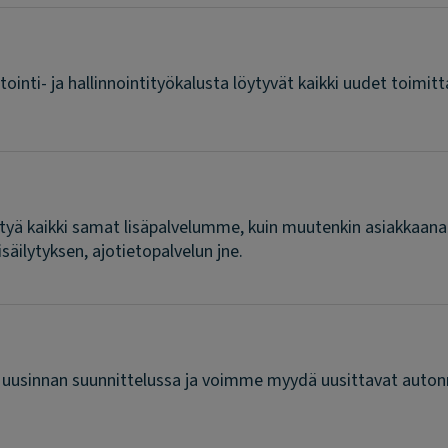
ointi- ja hallinnointityökalusta löytyvät kaikki uudet toi
tettyä kaikki samat lisäpalvelumme, kuin muutenkin asiakkaan
äilytyksen, ajotietopalvelun jne.
 uusinnan suunnittelussa ja voimme myydä uusittavat auton