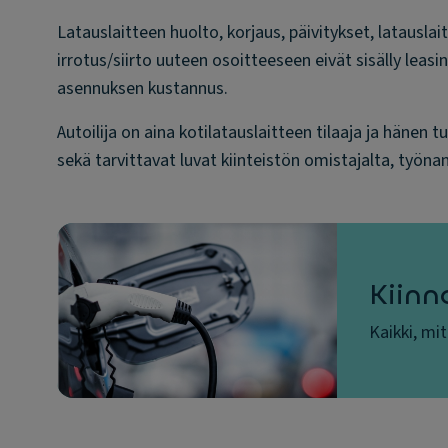
Latauslaitteen huolto, korjaus, päivitykset, latausla
irrotus/siirto uuteen osoitteeseen eivät sisälly leasi
asennuksen kustannus.
Autoilija on aina kotilatauslaitteen tilaaja ja häne
sekä tarvittavat luvat kiinteistön omistajalta, työna
Kiinn
Kaikki, mi