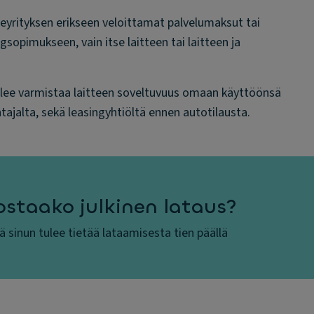
iteyrityksen erikseen veloittamat palvelumaksut tai
ngsopimukseen, vain itse laitteen tai laitteen ja
n tulee varmistaa laitteen soveltuvuus omaan käyttöönsä
ntajalta, sekä leasingyhtiöltä ennen autotilausta.
ostaako julkinen lataus?
tä sinun tulee tietää lataamisesta tien päällä