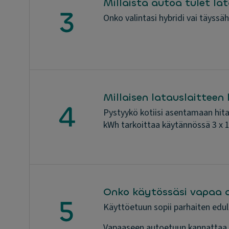
Millaista autoa tulet l
Onko valintasi hybridi vai täyssä
Millaisen latauslaitteen 
Pystyykö kotiisi asentamaan hitaa
kWh tarkoittaa käytännössä 3 x 16
Onko käytössäsi vapaa 
Käyttöetuun sopii parhaiten edull
Vapaaseen autoetuun kannattaa va