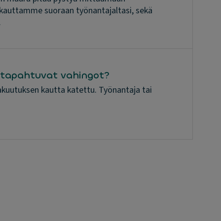
n kauttamme suoraan työnantajaltasi, sekä
.
i tapahtuvat vahingot?
tivakuutuksen kautta katettu. Työnantaja tai