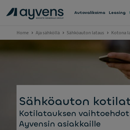
Autovalikoima
Leasing
Home
Aja sähköllä
Sähköauton lataus
Kotona l
Sähköauton kotila
Kotilatauksen vaihtoehdot
Ayvensin asiakkaille