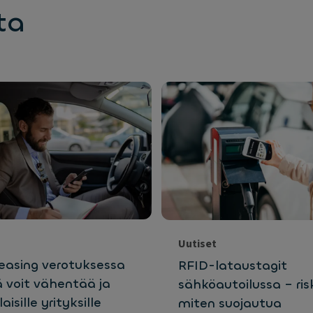
ta
Uutiset
leasing verotuksessa
RFID-lataustagit
ä voit vähentää ja
sähköautoilussa – risk
aisille yrityksille
miten suojautua