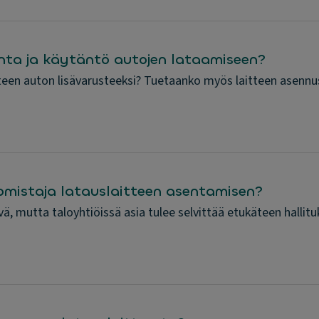
nta ja käytäntö autojen lataamiseen?
teen auton lisävarusteeksi? Tuetaanko myös laitteen asennus
i omistaja latauslaitteen asentamisen?
, mutta taloyhtiöissä asia tulee selvittää etukäteen hallituk