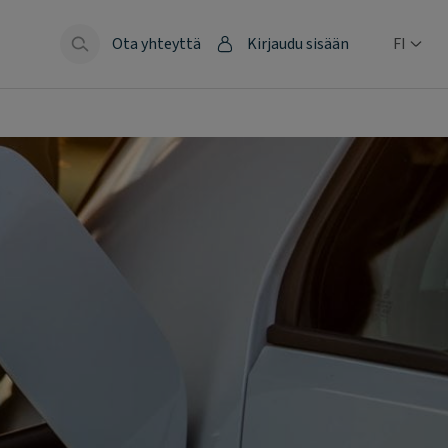
Ota yhteyttä
Kirjaudu sisään
FI