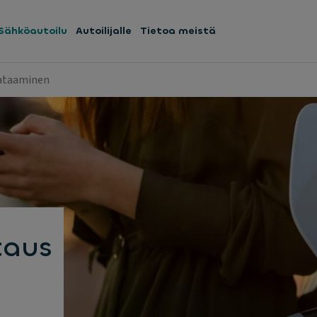
Sähköautoilu
Autoilijalle
Tietoa meistä
ataaminen
taus