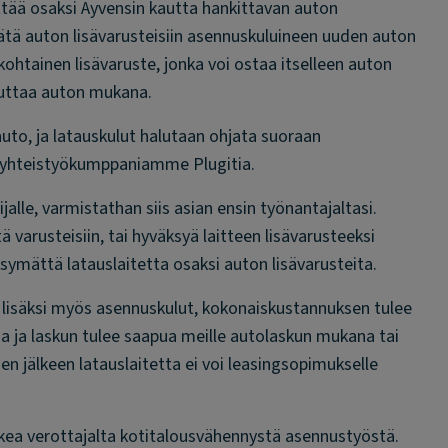
iittää osaksi Ayvensin kautta hankittavan auton
sätä auton lisävarusteisiin asennuskuluineen uuden auton
kohtainen lisävaruste, jonka voi ostaa itselleen auton
lauttaa auton mukana.
auto, ja latauskulut halutaan ohjata suoraan
i yhteistyökumppaniamme Plugitia.
jalle, varmistathan siis asian ensin työnantajaltasi.
 varusteisiin, tai hyväksyä laitteen lisävarusteeksi
symättä latauslaitetta osaksi auton lisävarusteita.
n lisäksi myös asennuskulut, kokonaiskustannuksen tulee
sa ja laskun tulee saapua meille autolaskun mukana tai
en jälkeen latauslaitetta ei voi leasingsopimukselle
akea verottajalta kotitalousvähennystä asennustyöstä.