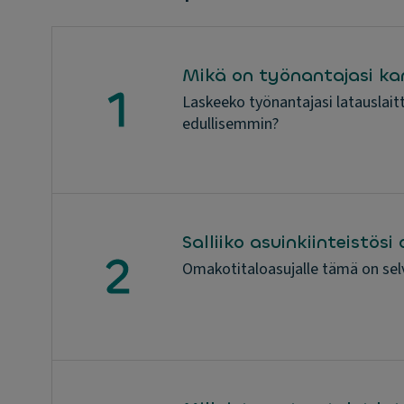
Mikä on työnantajasi ka
Laskeeko työnantajasi latauslait
edullisemmin?
Salliiko asuinkiinteistös
Omakotitaloasujalle tämä on selvä