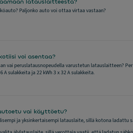
ataamaan latauslaitteesta?
hköauto? Paljonko auto voi ottaa virtaa vastaan?
kotiisi voi asentaa?
n vai peruslatausnopeudella varustetun latauslaitteen? Perus
 A sulakkeita ja 22 kWh 3 x 32 A sulakkeita.
autoetu vai käyttöetu?
isempi ja yksinkertaisempi latauslaite, sillä kotona ladattu s
lita älylatauslaite, sillä verottaja vaatii, että ladatun sä