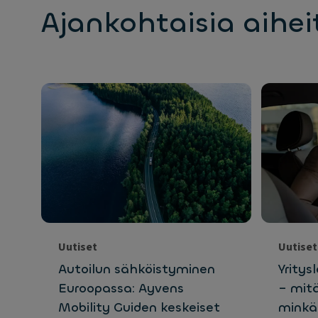
Ajankohtaisia aihei
Uutiset
Uutiset
Autoilun sähköistyminen
Yritys
Euroopassa: Ayvens
– mit
Mobility Guiden keskeiset
minkäl