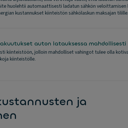
slaite huolehtii automaattisesti ladatun sähkön veloittamise
ergian kustannukset kiinteistön sähkölaskun maksajan tilille
 vakuutukset auton latauksessa mahdollisest
eästi kiinteistöön, jolloin mahdolliset vahingot tulee olla ko
oja kiinteistölle.
kustannusten ja
nen