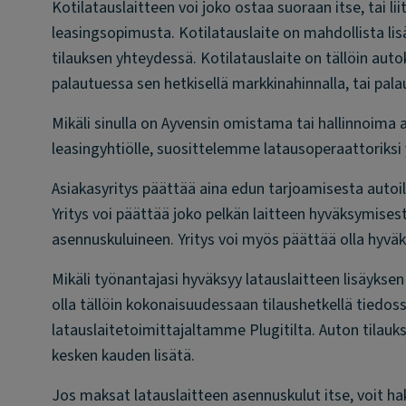
Kotilatauslaitteen voi joko ostaa suoraan itse, tai l
leasingsopimusta. Kotilatauslaite on mahdollista li
tilauksen yhteydessä. Kotilatauslaite on tällöin auto
palautuessa sen hetkisellä markkinahinnalla, tai pa
Mikäli sinulla on Ayvensin omistama tai hallinnoima 
leasingyhtiölle, suosittelemme latausoperaattoriks
Asiakasyritys päättää aina edun tarjoamisesta autoili
Yritys voi päättää joko pelkän laitteen hyväksymisestä
asennuskuluineen. Yritys voi myös päättää olla hyväk
Mikäli työnantajasi hyväksyy latauslaitteen lisäykse
olla tällöin kokonaisuudessaan tilaushetkellä tiedos
latauslaitetoimittajaltamme Plugitilta. Auton tilauks
kesken kauden lisätä.
Jos maksat latauslaitteen asennuskulut itse, voit h