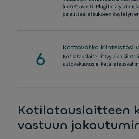
luotettavasti. Plugitin älylatau
palauttaa lataukseen käytetyn en
Kattavatko kiinteistösi
Kotilatauslaite liittyy aina kiint
autovakuutus ei kata latausvahink
Kotilatauslaitteen 
vastuun jakautumi