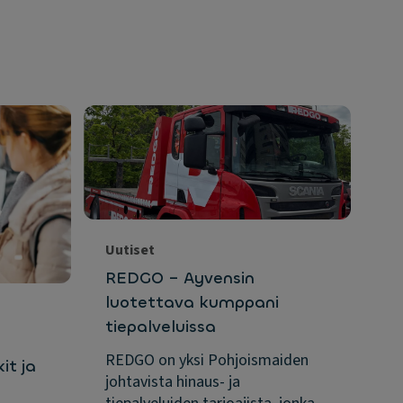
Uu
Ay
2
Ay
Uutiset
an
REDGO – Ayvensin
ko
luotettava kumppani
To
tiepalveluissa
27.
REDGO on yksi Pohjoismaiden
it ja
johtavista hinaus- ja