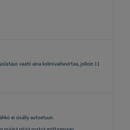
lataus vaatii aina kolmivaihevirtaa, jolloin 11
ähkö ei sisälly autoetuun.
hkön määrä pitää pystyä mittaamaan