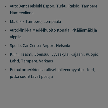
•
AutoDent Helsinki Espoo, Turku, Raisio, Tampere,
Hämeenlinna
•
MJE-Fix Tampere, Lempäälä
•
Autoklinikka Merkkihuolto Konala, Pitäjänmäki ja
Alppila
•
Sports Car Center Airport Helsinki
•
Kliini: Iisalmi, Joensuu, Jyväskylä, Kajaani, Kuopio,
Lahti, Tampere, Varkaus
•
Eri automerkkien viralliset jälleenmyyntipisteet,
jotka suorittavat pesuja