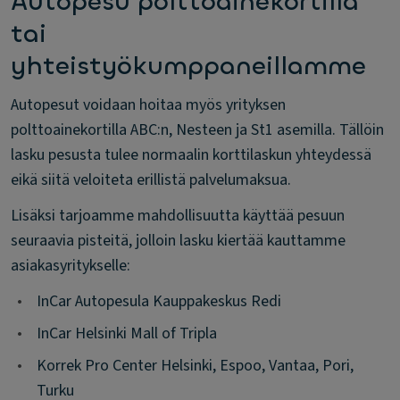
Autopesu polttoainekortilla
tai
yhteistyökumppaneillamme
Autopesut voidaan hoitaa myös yrityksen
polttoainekortilla ABC:n, Nesteen ja St1 asemilla. Tällöin
lasku pesusta tulee normaalin korttilaskun yhteydessä
eikä siitä veloiteta erillistä palvelumaksua.
Lisäksi tarjoamme mahdollisuutta käyttää pesuun
seuraavia pisteitä, jolloin lasku kiertää kauttamme
asiakasyritykselle:
•
InCar Autopesula Kauppakeskus Redi
•
InCar Helsinki Mall of Tripla
•
Korrek Pro Center Helsinki, Espoo, Vantaa, Pori,
Turku