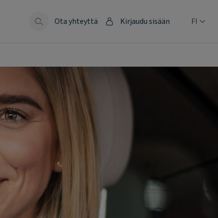
Ota yhteyttä
Kirjaudu sisään
FI