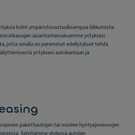
rityksiä kohti ympäristövastuullisempaa liikkumista.
kumisratkaisujen asiantuntemuksemme yrityksesi
ta, jotta sinulla on paremmat edellytykset tehdä
sällyttämisestä yrityksesi autokantaan ja
easing
 sopivien pakettiautojen tai muiden hyötyajoneuvojen
ltoinnissa. Selvitämme yhdessä autojen