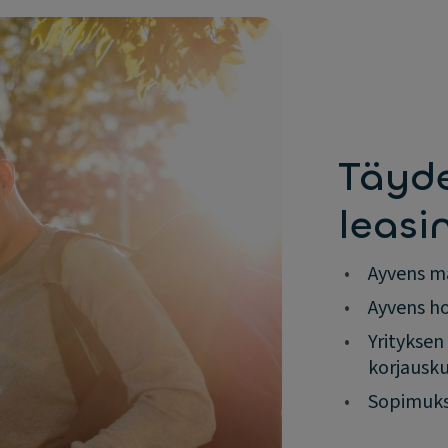
Täyde
leasi
•
Ayvens ma
•
Ayvens ho
•
Yrityksen
korjausku
•
Sopimukse