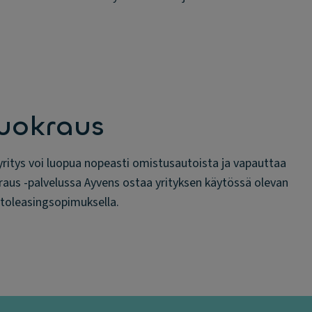
vuokraus
 yritys voi luopua nopeasti omistusautoista ja vapauttaa
raus -palvelussa Ayvens ostaa yrityksen käytössä olevan
ltoleasingsopimuksella.