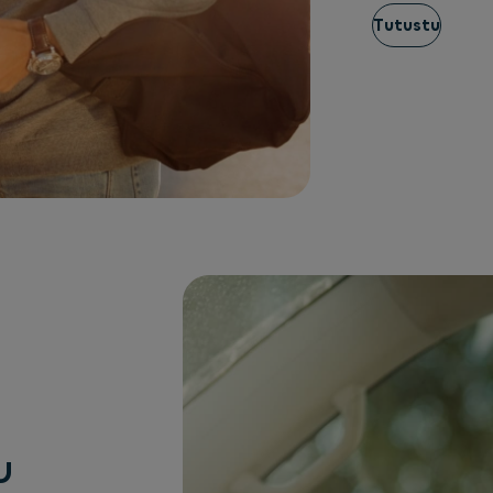
Tutustu
u