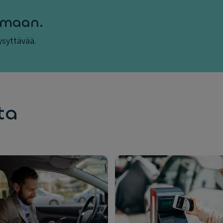
amaan.
kysyttävää.
ta