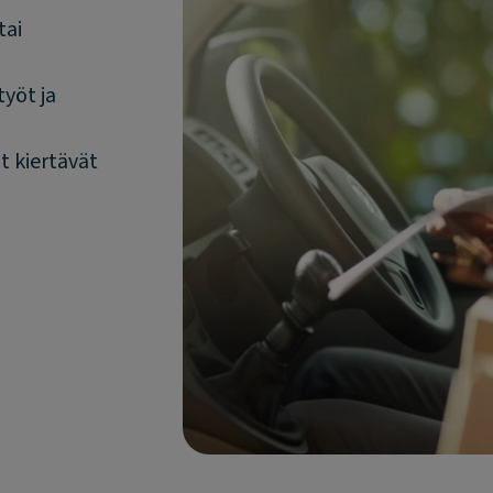
tai
yöt ja
t kiertävät