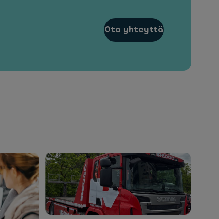
Ota yhteyttä
Uu
Ay
2