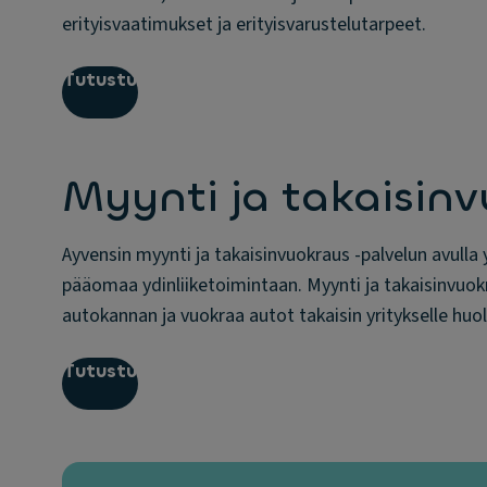
erityisvaatimukset ja erityisvarustelutarpeet.
Tutustu
Myynti ja takaisin
Ayvensin myynti ja takaisinvuokraus -palvelun avulla
pääomaa ydinliiketoimintaan. Myynti ja takaisinvuok
autokannan ja vuokraa autot takaisin yritykselle huo
Tutustu