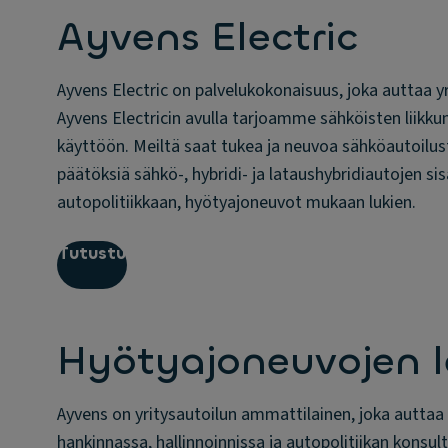
Ayvens Electric
Ayvens Electric on palvelukokonaisuus, joka auttaa y
Ayvens Electricin avulla tarjoamme sähköisten liik
käyttöön. Meiltä saat tukea ja neuvoa sähköautoilus
päätöksiä sähkö-, hybridi- ja lataushybridiautojen si
autopolitiikkaan, hyötyajoneuvot mukaan lukien.
Tutustu
Hyötyajoneuvojen l
Ayvens on yritysautoilun ammattilainen, joka auttaa
hankinnassa, hallinnoinnissa ja autopolitiikan konsu