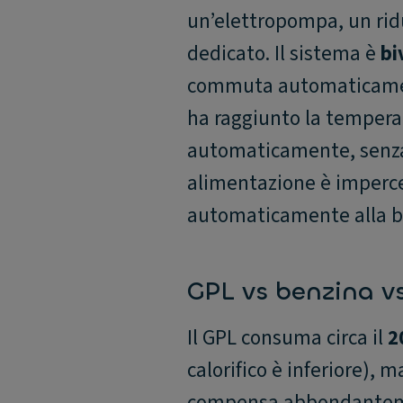
un’elettropompa, un ridu
dedicato. Il sistema è
bi
commuta automaticament
ha raggiunto la tempera
automaticamente, senza 
alimentazione è impercett
automaticamente alla b
GPL vs benzina vs
Il GPL consuma circa il
2
calorifico è inferiore), m
compensa abbondanteme