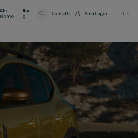
Chi
Blo
Contatti
Area Login
IT
siamo
g