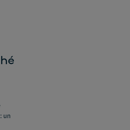
ché
e
: un