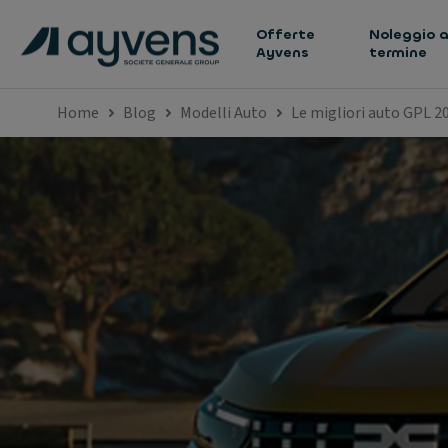
Offerte
Noleggio a
Ayvens
termine
Home
Blog
Modelli Auto
Le migliori auto GPL 2