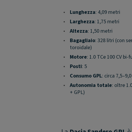
•
Lunghezza
: 4,09 metri
•
Larghezza
: 1,75 metri
•
Altezza
: 1,50 metri
•
Bagagliaio
: 328 litri (con 
toroidale)
•
Motore
: 1.0 TCe 100 CV bi-
•
Posti
: 5
•
Consumo GPL
: circa 7,5–9,
•
Autonomia totale
: oltre 1
+ GPL)
La
Dacia Sandero GPL
è 