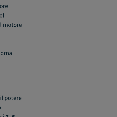
tore
oi
l motore
torna
il potere
o
 di
3–6