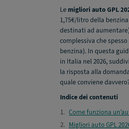
Le
migliori auto GPL 20
1,75€/litro della benzina
destinati ad aumentare
complessiva che spesso s
benzina). In questa guida
in Italia nel 2026, sudd
la risposta alla domanda 
quale conviene davvero
Indice dei contenuti
1.
1.
Come funziona un’aut
2.
2.
Migliori auto GPL 202