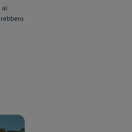
 ai
otrebbero