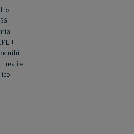
ntro
026
omia
GPL +
ponibili
i reali e
ico -