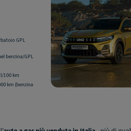
serbatoio GPL
fuel benzina/GPL
0 l/100 km
.000 km (benzina
l’
auto a gas più venduta in Italia
- più di qual