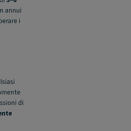
km annui
perare i
siasi
iamente
ssioni di
ente