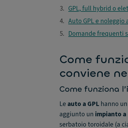
3.
3.
GPL, full hybrid o ele
4.
4.
Auto GPL e noleggio 
5.
5.
Domande frequenti s
Come funzio
conviene ne
Come funziona l’
Le
auto a GPL
hanno un 
aggiunto un
impianto a 
serbatoio toroidale (a ci