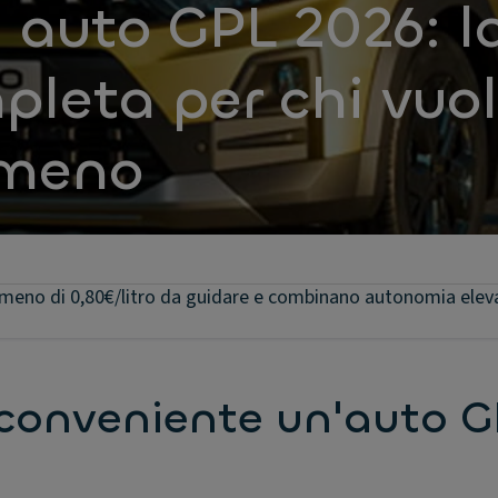
i auto GPL 2026: l
pleta per chi vuo
 meno
 meno di 0,80€/litro da guidare e combinano autonomia elev
conveniente un'auto G