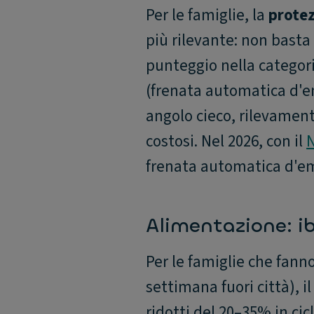
Per le famiglie, la
protez
più rilevante: non basta 
punteggio nella categori
(frenata automatica d'
angolo cieco, rilevamen
costosi. Nel 2026, con il
N
frenata automatica d'eme
Alimentazione: ib
Per le famiglie che fanno
settimana fuori città), i
ridotti del 20–35% in cic