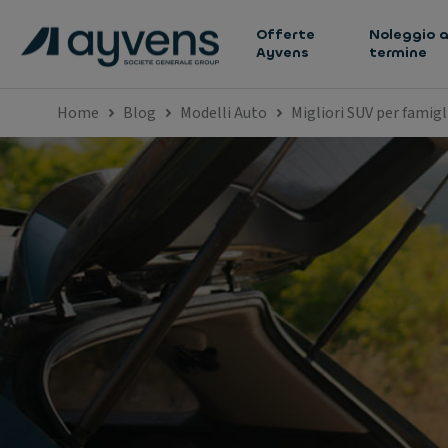
Offerte
Noleggio a
Ayvens
termine
Home
Blog
Modelli Auto
Migliori SUV per famigl