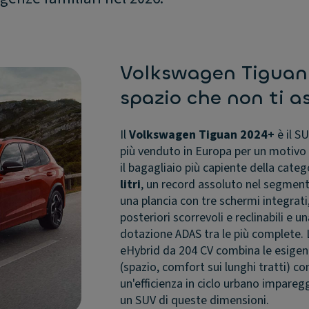
Volkswagen Tiguan:
spazio che non ti a
Il
Volkswagen Tiguan 2024+
è il S
più venduto in Europa per un motivo 
il bagagliaio più capiente della catego
litri
, un record assoluto nel segmen
una plancia con tre schermi integrati,
posteriori scorrevoli e reclinabili e u
dotazione ADAS tra le più complete. 
eHybrid da 204 CV combina le esigenz
(spazio, comfort sui lunghi tratti) co
un'efficienza in ciclo urbano imparegg
un SUV di queste dimensioni.