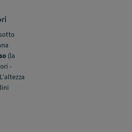
ri
 sotto
ana
so
(la
ori -
L'altezza
lini