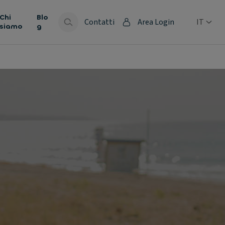
Chi
Blo
Contatti
Area Login
IT
siamo
g