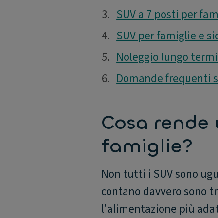
3.
3.
SUV a 7 posti per fa
4.
4.
SUV per famiglie e si
5.
5.
Noleggio lungo termi
6.
6.
Domande frequenti su
Cosa rende 
famiglie?
Non tutti i SUV sono ugua
contano davvero sono tre:
l'alimentazione più adatt