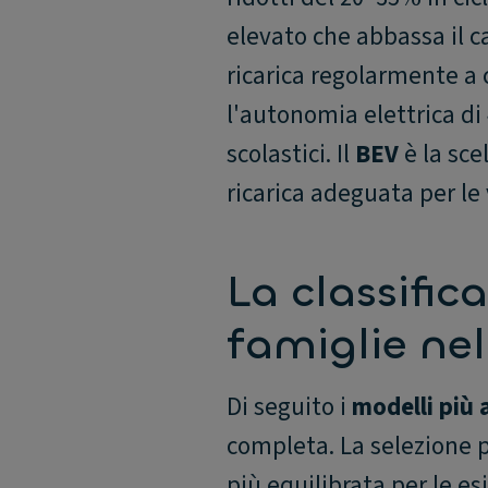
elevato che abbassa il c
ricarica regolarmente a c
l'autonomia elettrica di
scolastici. Il
BEV
è la sce
ricarica adeguata per le
La classific
famiglie ne
Di seguito i
modelli più 
completa. La selezione pr
più equilibrata per le es