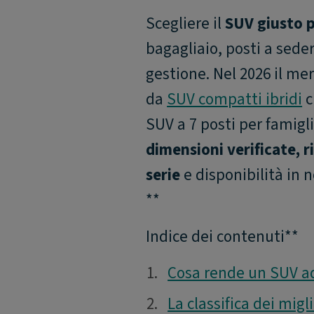
Scegliere il
SUV giusto p
bagagliaio, posti a seder
gestione. Nel 2026 il mer
da
SUV compatti ibridi
c
SUV a 7 posti per famigli
dimensioni verificate, 
serie
e disponibilità in 
**
Indice dei contenuti**
1.
1.
Cosa rende un SUV ad
2.
2.
La classifica dei migl