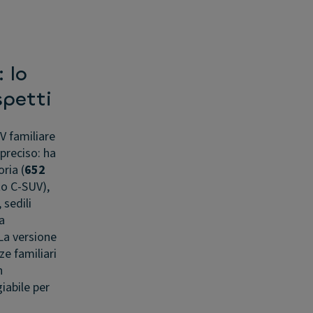
 lo
spetti
UV familiare
preciso: ha
ria (
652
to C-SUV),
 sedili
na
La versione
e familiari
n
iabile per