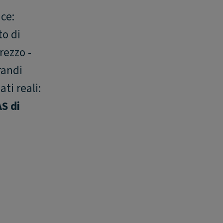
ce:
to di
rezzo -
randi
ti reali:
S di