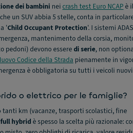
ione dei bambini
nei
crash test Euro NCAP
è i
che un SUV abbia 5 stelle, conta in particolare
a '
Child Occupant Protection
'. I sistemi ADA
emergenza, mantenimento della corsia, monit
to pedoni) devono essere
di serie
, non option
uovo Codice della Strada
pienamente in vigor
rgenza è obbligatoria su tutti i veicoli nuovi
rido o elettrico per le famiglie?
 tanti km (vacanze, trasporti scolastici, fine
l
full hybrid
è spesso la scelta più razionale: 
lo misto, zero obblighi di ricarica, valore resid