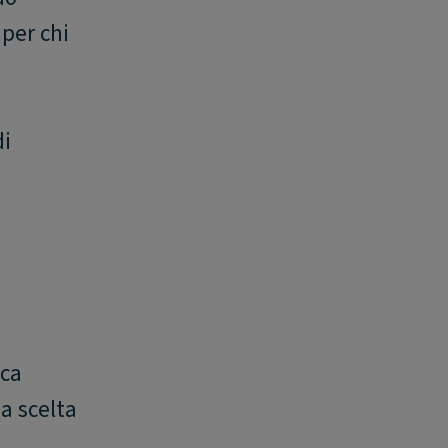
 per chi
di
ica
la scelta