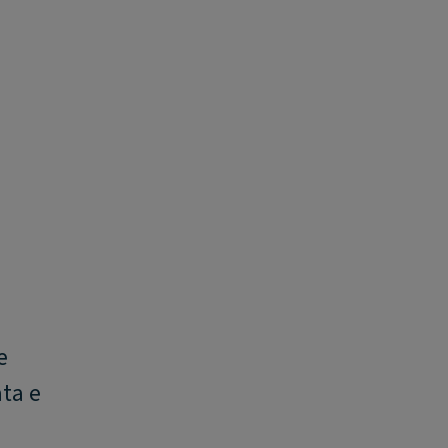
e
ata e