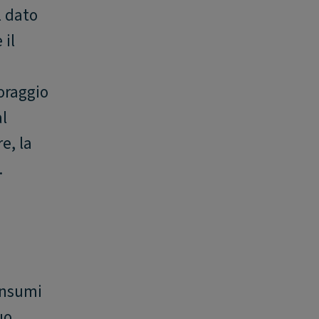
l dato
 il
S
oraggio
al
e, la
.
consumi
uo